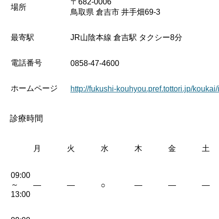
〒682-0006
場所
鳥取県 倉吉市 井手畑69-3
最寄駅
JR山陰本線 倉吉駅 タクシー8分
電話番号
0858-47-4600
ホームページ
http://fukushi-kouhyou.pref.tottori.jp/koukai
診療時間
月
火
水
木
金
土
09:00
～
—
—
○
—
—
—
13:00