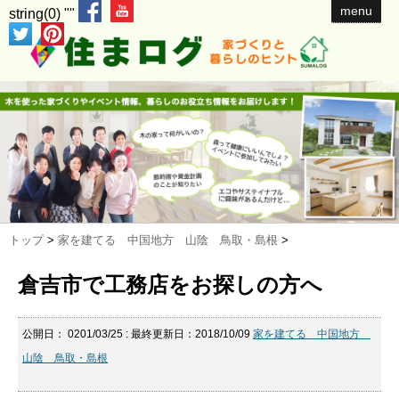
menu
string(0) ""
トップ
>
家を建てる 中国地方 山陰 鳥取・島根
>
倉吉市で工務店をお探しの方へ
公開日：
0201/03/25
: 最終更新日：2018/10/09
家を建てる 中国地方
山陰 鳥取・島根