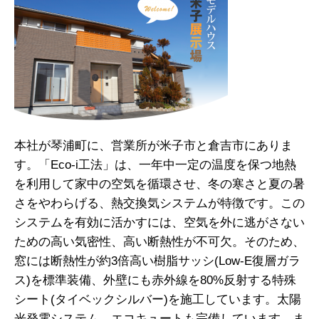
本社が琴浦町に、営業所が米子市と倉吉市にありま
す。「Eco-i工法」は、一年中一定の温度を保つ地熱
を利用して家中の空気を循環させ、冬の寒さと夏の暑
さをやわらげる、熱交換気システムが特徴です。この
システムを有効に活かすには、空気を外に逃がさない
ための高い気密性、高い断熱性が不可欠。そのため、
窓には断熱性が約3倍高い樹脂サッシ(Low-E復層ガラ
ス)を標準装備、外壁にも赤外線を80%反射する特殊
シート(タイベックシルバー)を施工しています。太陽
光発電システム、エコキュートも完備しています。ま