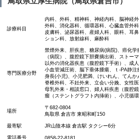
鳥取県立厚生病院（鳥取県倉吉市）
内科、外科、精神科、神経内科、脳神経外
外科、消化器科、循環器科、心臓血管外科
診療科目
皮膚科、泌尿器科、産婦人科、眼科、耳鼻
ション科、放射線科、麻酔科
禁煙外来、肝疾患、糖尿病(病院)、癌化
（病院）、腹腔鏡下胆嚢摘出術、ストーマ
以外の消化器疾患（腹腔鏡下手術）、成人
小血管減圧術、脳下垂体腫瘍、ｔ-PA静
専門医療分野
身長(小児)、小児肥満、けいれん、てんか
脊椎外科、不妊外来、立会い分娩、女性医
母乳外来・相談窓口、婦人科疾患（腹腔鏡
瘤（ステントグラフト内挿術）、小児循環
〒682-0804
場所
鳥取県 倉吉市 東昭和町150
最寄駅
JR山陰本線 倉吉駅 タクシー6分
電話番号
0858-22-8181