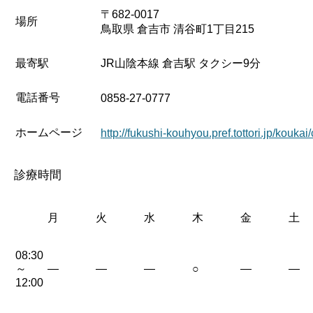
〒682-0017
場所
鳥取県 倉吉市 清谷町1丁目215
最寄駅
JR山陰本線 倉吉駅 タクシー9分
電話番号
0858-27-0777
ホームページ
http://fukushi-kouhyou.pref.tottori.jp/kou
診療時間
月
火
水
木
金
土
08:30
～
—
—
—
○
—
—
12:00