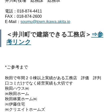
井川町役場 総務課 総務班
電話
：018-874-4411
FAX
：018-874-2600
E-Mail
：
soumu@town.ikawa.akita.jp
＜井川町で建築できる工務店＞
⇒参
考リンク
*ご参考まで
秋田で年間２０棟以上実績がある工務店 評価 評判
口コミだけでなく経営実績も大切です
秋田ハウス㈱
㈱秋田ホーム
秋田林業ホーム㈱
㈲伊藤住宅
㈱クリエイトホームズ