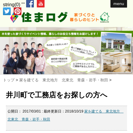
menu
string(0) ""
トップ
>
家を建てる 東北地方 北東北 青森・岩手・秋田
>
井川町で工務店をお探しの方へ
公開日：
2017/03/01
: 最終更新日：2018/10/19
家を建てる 東北地方
北東北 青森・岩手・秋田