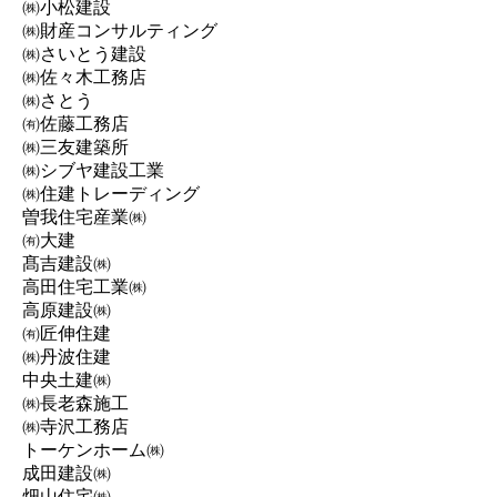
㈱小松建設
㈱財産コンサルティング
㈱さいとう建設
㈱佐々木工務店
㈱さとう
㈲佐藤工務店
㈱三友建築所
㈱シブヤ建設工業
㈱住建トレーディング
曽我住宅産業㈱
㈲大建
髙吉建設㈱
高田住宅工業㈱
高原建設㈱
㈲匠伸住建
㈱丹波住建
中央土建㈱
㈱長老森施工
㈱寺沢工務店
トーケンホーム㈱
成田建設㈱
畑山住宅㈱