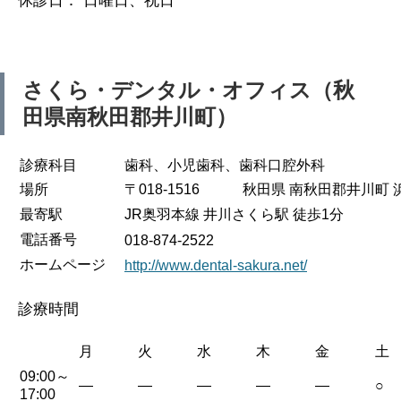
休診日： 日曜日、祝日
さくら・デンタル・オフィス（秋
田県南秋田郡井川町）
診療科目
歯科、小児歯科、歯科口腔外科
場所
〒018-1516 秋田県 南秋田郡井川町 浜
最寄駅
JR奥羽本線 井川さくら駅 徒歩1分
電話番号
018-874-2522
ホームページ
http://www.dental-sakura.net/
診療時間
月
火
水
木
金
土
09:00～
—
—
—
—
—
○
17:00