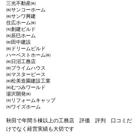
三光不動産㈱
㈱サンコーホーム
㈱サンワ興建
住広ホーム㈱
㈲創建ビルド
㈱辰巳ホーム
㈱田中建設
㈱ドリームビルド
ハーベストホーム㈱
㈱日沼工務店
㈱プライムハウス
㈱マスターピース
㈱松美造園建設工業
㈱むつみワールド
湯沢開発㈱
㈲リフォームキャップ
㈲ワイズホーム
秋田で年間５棟以上の工務店 評価 評判 口コミだ
けでなく経営実績も大切です