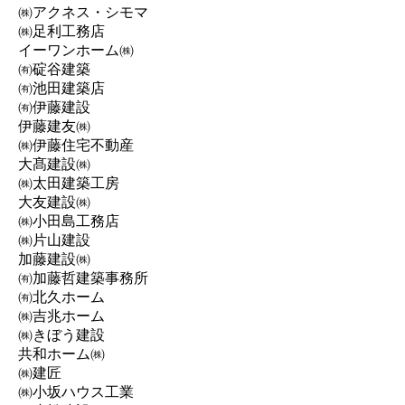
㈱アクネス・シモマ
㈱足利工務店
イーワンホーム㈱
㈲碇谷建築
㈲池田建築店
㈲伊藤建設
伊藤建友㈱
㈱伊藤住宅不動産
大髙建設㈱
㈱太田建築工房
大友建設㈱
㈱小田島工務店
㈱片山建設
加藤建設㈱
㈲加藤哲建築事務所
㈲北久ホーム
㈱吉兆ホーム
㈱きぼう建設
共和ホーム㈱
㈱建匠
㈱小坂ハウス工業