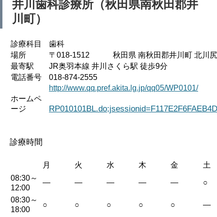
井川歯科診療所（秋田県南秋田郡井
川町）
診療科目
歯科
場所
〒018-1512 秋田県 南秋田郡井川町 北川尻
最寄駅
JR奥羽本線 井川さくら駅 徒歩9分
電話番号
018-874-2555
http://www.qq.pref.akita.lg.jp/qq05/WP0101/
ホームペ
RP010101BL.do;jsessionid=F117E2F6FAEB4
ージ
診療時間
月
火
水
木
金
土
08:30～
—
—
—
—
—
○
12:00
08:30～
○
○
○
○
○
—
18:00