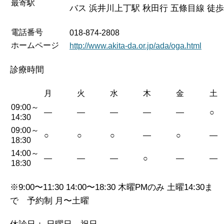
最寄駅
バス 浜井川上丁駅 秋田行 五條目線 徒歩
電話番号
018-874-2808
ホームページ
http://www.akita-da.or.jp/ada/oga.html
診療時間
月
火
水
木
金
土
09:00～
—
—
—
—
—
○
14:30
09:00～
○
○
○
—
○
—
18:30
14:00～
—
—
—
○
—
—
18:30
※9:00〜11:30 14:00〜18:30 木曜PMのみ 土曜14:30ま
で 予約制 月〜土曜