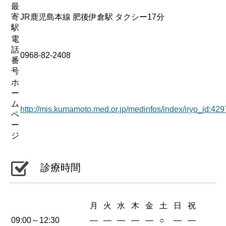
最
寄
JR鹿児島本線 肥後伊倉駅 タクシー17分
駅
電
話
0968-82-2408
番
号
ホ
ー
ム
http://mis.kumamoto.med.or.jp/medinfos/index/iryo_id
ペ
ー
ジ
診療時間
月
火
水
木
金
土
日
祝
09:00～12:30
—
—
—
—
—
○
—
—