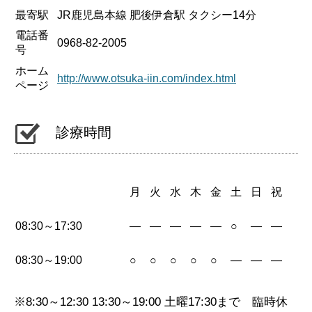
最寄駅
JR鹿児島本線 肥後伊倉駅 タクシー14分
電話番
0968-82-2005
号
ホーム
http://www.otsuka-iin.com/index.html
ページ
診療時間
月
火
水
木
金
土
日
祝
08:30～17:30
—
—
—
—
—
○
—
—
08:30～19:00
○
○
○
○
○
—
—
—
※8:30～12:30 13:30～19:00 土曜17:30まで 臨時休