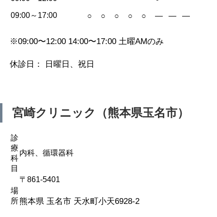
09:00～17:00
○
○
○
○
○
—
—
—
※09:00〜12:00 14:00〜17:00 土曜AMのみ
休診日： 日曜日、祝日
宮崎クリニック（熊本県玉名市）
診
療
内科、循環器科
科
目
〒861-5401
場
所
熊本県 玉名市 天水町小天6928-2