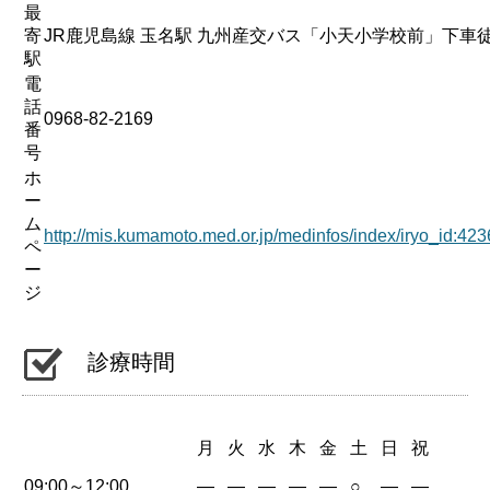
最
寄
JR鹿児島線 玉名駅 九州産交バス「小天小学校前」下車徒
駅
電
話
0968-82-2169
番
号
ホ
ー
ム
http://mis.kumamoto.med.or.jp/medinfos/index/iryo_i
ペ
ー
ジ
診療時間
月
火
水
木
金
土
日
祝
09:00～12:00
—
—
—
—
—
○
—
—