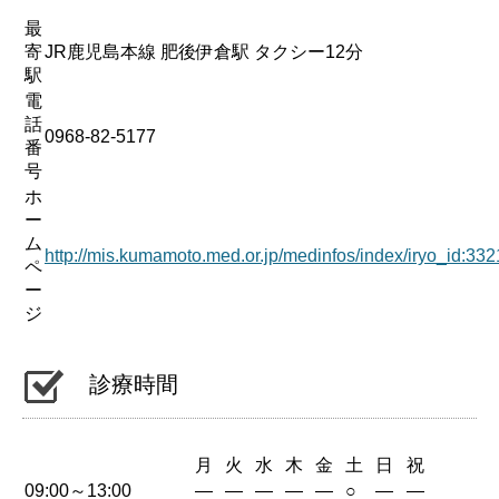
最
寄
JR鹿児島本線 肥後伊倉駅 タクシー12分
駅
電
話
0968-82-5177
番
号
ホ
ー
ム
http://mis.kumamoto.med.or.jp/medinfos/index/iryo_id:3
ペ
ー
ジ
診療時間
月
火
水
木
金
土
日
祝
09:00～13:00
—
—
—
—
—
○
—
—