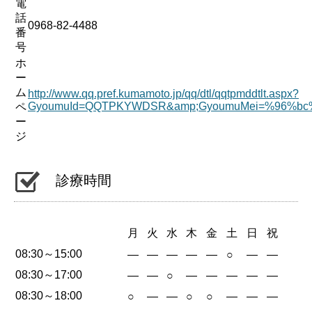
電
話
0968-82-4488
番
号
ホ
ー
ム
http://www.qq.pref.kumamoto.jp/qq/dtl/qqtpmddtlt.aspx?
GyoumuId=QQTPKYWDSR&amp;GyoumuMei=%96%b
ペ
ー
ジ
診療時間
月
火
水
木
金
土
日
祝
08:30～15:00
—
—
—
—
—
○
—
—
08:30～17:00
—
—
○
—
—
—
—
—
08:30～18:00
○
—
—
○
○
—
—
—