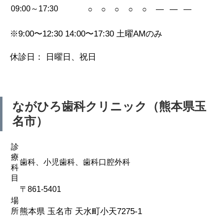
09:00～17:30
○
○
○
○
○
—
—
—
※9:00〜12:30 14:00〜17:30 土曜AMのみ
休診日： 日曜日、祝日
ながひろ歯科クリニック（熊本県玉
名市）
診
療
歯科、小児歯科、歯科口腔外科
科
目
〒861-5401
場
所
熊本県 玉名市 天水町小天7275-1