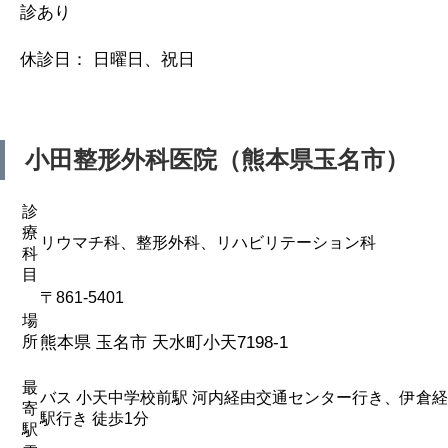
診あり
休診日： 日曜日、祝日
小田整形外科医院（熊本県玉名市）
診
療
リウマチ科、整形外科、リハビリテーション科
科
目
〒861-5401
場
所
熊本県 玉名市 天水町小天7198-1
最
バス 小天中学校前駅 河内経由交通センター行き、伊倉
寄
駅行き 徒歩1分
駅