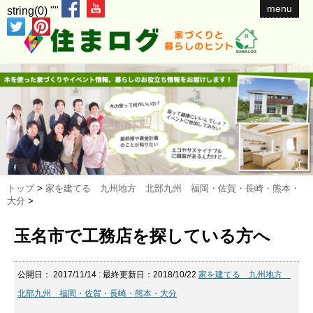
menu
string(0) ""
トップ
>
家を建てる 九州地方 北部九州 福岡・佐賀・長崎・熊本・
大分
>
玉名市で工務店を探している方へ
公開日：
2017/11/14
: 最終更新日：2018/10/22
家を建てる 九州地方
北部九州 福岡・佐賀・長崎・熊本・大分