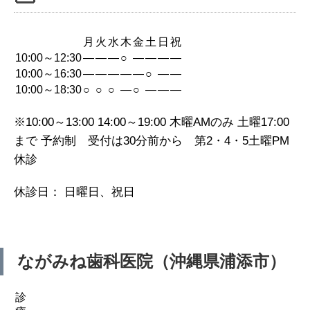
月
火
水
木
金
土
日
祝
10:00～12:30
—
—
—
○
—
—
—
—
10:00～16:30
—
—
—
—
—
○
—
—
10:00～18:30
○
○
○
—
○
—
—
—
※10:00～13:00 14:00～19:00 木曜AMのみ 土曜17:00
まで 予約制 受付は30分前から 第2・4・5土曜PM
休診
休診日： 日曜日、祝日
ながみね歯科医院（沖縄県浦添市）
診