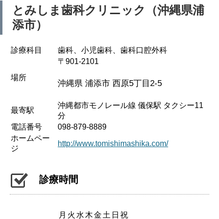
とみしま歯科クリニック（沖縄県浦
添市）
診療科目
歯科、小児歯科、歯科口腔外科
〒901-2101
場所
沖縄県 浦添市 西原5丁目2-5
沖縄都市モノレール線 儀保駅 タクシー11
最寄駅
分
電話番号
098-879-8889
ホームペー
http://www.tomishimashika.com/
ジ
診療時間
月
火
水
木
金
土
日
祝