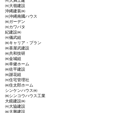
㈲大満土建
㈲大嶺建設
沖縄建装㈱
㈲沖縄南國ハウス
㈱ガーデン
㈲カワバタ
紀建設㈱
㈲儀武組
㈱キャリア・プラン
㈱喜屋武建設
㈱共和技研
㈱金城組
㈱幸健ホーム
㈱佐平建設
㈱謝花組
㈲住宅管理社
㈱住太郎ホーム
シンケンハウス㈱
㈱シンコウハウス工業
大鏡建設㈱
㈲大協建設
㈱大興建設