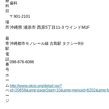
療
歯科
科
目
〒901-2101
場
所
沖縄県 浦添市 西原5丁目11-3 ウインドM1F
最
寄
沖縄都市モノレール線 古島駅 タクシー9分
駅
電
話
098-876-6086
番
号
ホ
ー
ム
http://www.okisi.org/detail.jsp?
id=20658&amp;pageStart=10&amp;menuid=6202&amp;f
ペ
ー
ジ