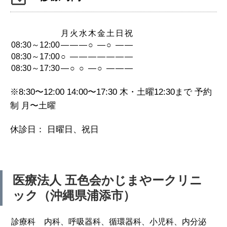
月
火
水
木
金
土
日
祝
08:30～12:00
—
—
—
○
—
○
—
—
08:30～17:00
○
—
—
—
—
—
—
—
08:30～17:30
—
○
○
—
○
—
—
—
※8:30〜12:00 14:00〜17:30 木・土曜12:30まで 予約
制 月〜土曜
休診日： 日曜日、祝日
医療法人 五色会
かじまやークリニ
ック（沖縄県浦添市）
診療科
内科、呼吸器科、循環器科、小児科、内分泌