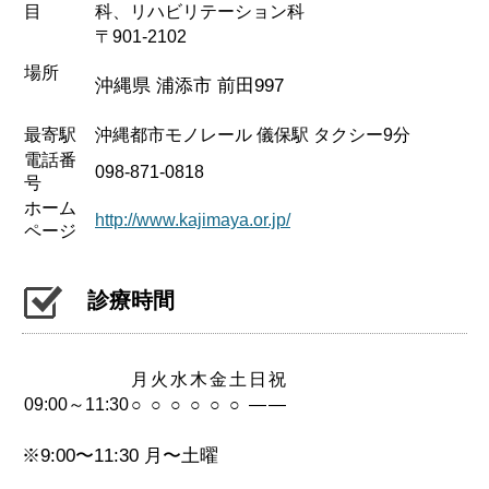
目
科、リハビリテーション科
〒901-2102
場所
沖縄県 浦添市 前田997
最寄駅
沖縄都市モノレール 儀保駅 タクシー9分
電話番
098-871-0818
号
ホーム
http://www.kajimaya.or.jp/
ページ
診療時間
月
火
水
木
金
土
日
祝
09:00～11:30
○
○
○
○
○
○
—
—
※9:00〜11:30 月〜土曜