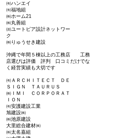
㈲ハンエイ
㈲福地組
㈱ホーム21
㈱丸善組
㈾ユートピア設計ネットワー
ク
㈱りゅうせき建設
沖縄で年間５棟以上の工務店 工務
店選びは評価 評判 口コミだけでな
く経営実績も大切です
㈲ＡＲＣＨＩＴＥＣＴ ＤＥ
ＳＩＧＮ ＴＡＵＲＵＳ
㈱ＩＭＩ ＣＯＲＰＯＲＡＴ
ＩＯＮ
㈲安護建設工業
旭建設㈱
㈱池原建設
大里総合建材㈱
㈱太名嘉組