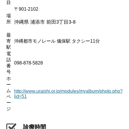
目
〒901-2102
場
所
沖縄県 浦添市 前田3丁目3-8
最
寄
沖縄都市モノレール 儀保駅 タクシー11分
駅
電
話
098-878-5828
番
号
ホ
ー
ム
http://www.uraishi.or.jp/modules/myalbum/photo.php?
lid=51
ペ
ー
ジ
診療時間