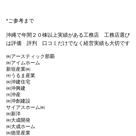
*ご参考まで
沖縄で年間２０棟以上実績がある工務店 工務店選び
は評価 評判 口コミだけでなく経営実績も大切です
㈱アースティック那覇
㈱アイムホーム
新垣産業㈱
㈲うるま産業
㈱沖建住宅
㈱沖興建
㈲沖産
㈱沖創建設
サイアスホーム㈱
㈱新洋
㈱大成開発
㈱大成ホーム
㈱徳里産業