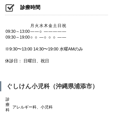
診療時間
月
火
水
木
金
土
日
祝
09:30～13:00
—
—
○
—
—
—
—
—
09:30～19:00
○
○
—
○
○
○
—
—
※9:30〜13:00 14:30〜19:00 水曜AMのみ
休診日： 日曜日、祝日
ぐしけん小児科（沖縄県浦添市）
診
療
アレルギー科、小児科
科