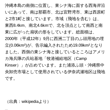
沖縄本島の南側に位置し、東シナ海に面する西海岸沿
いにあって、南は那覇市、北は宜野湾市、東は西原町
と2市1町と接しています。市域（飛地を含む）は、
東西8.4km、南北4.6kmで、北を頂点として南西と南
東に広がった扇状の形をしています。総面積は、
2000年（平成12年）9月に西洲二丁目のふ頭用地の埋
立(0.06km²)が、告示編入されたため19.09km²となり
ました。西側の東シナ海と接しているところはアメリ
カ海兵隊の兵站基地「牧港補給地区（Camp
Kinser）」が占めています。また浦添ふ頭・沖縄県中
央卸売市場として使用されている伊奈武瀬地区は飛地
です。
（出典：
wikipedia
より）