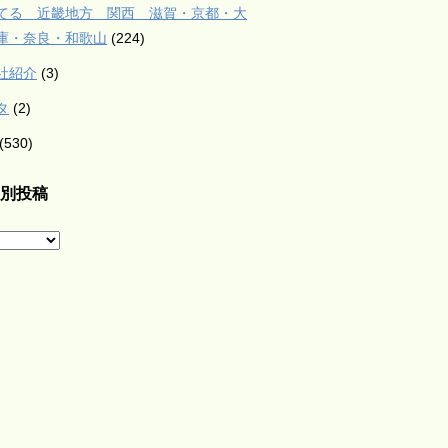
てる 近畿地方 関西 滋賀・京都・大
庫・奈良・和歌山
(224)
社紹介
(3)
タ
(2)
(530)
別投稿