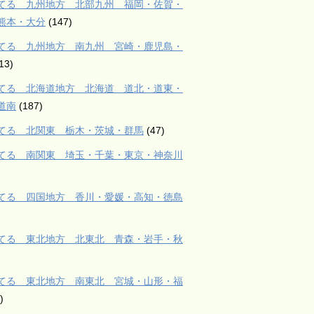
てる 九州地方 北部九州 福岡・佐賀・
熊本・大分
(147)
てる 九州地方 南九州 宮崎・鹿児島・
13)
てる 北海道地方 北海道 道北・道東・
道南
(187)
てる 北関東 栃木・茨城・群馬
(47)
てる 南関東 埼玉・千葉・東京・神奈川
てる 四国地方 香川・愛媛・高知・徳島
てる 東北地方 北東北 青森・岩手・秋
てる 東北地方 南東北 宮城・山形・福
)