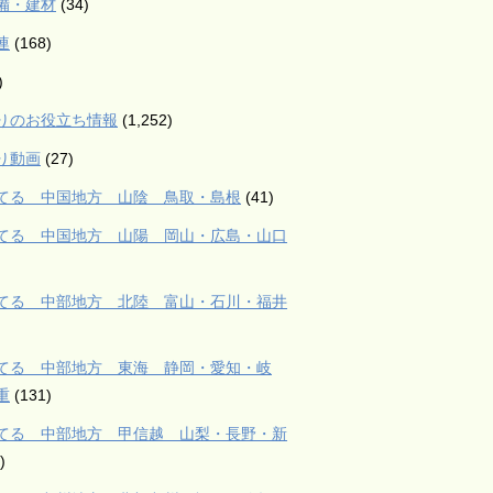
備・建材
(34)
連
(168)
)
りのお役立ち情報
(1,252)
り動画
(27)
てる 中国地方 山陰 鳥取・島根
(41)
てる 中国地方 山陽 岡山・広島・山口
てる 中部地方 北陸 富山・石川・福井
てる 中部地方 東海 静岡・愛知・岐
重
(131)
てる 中部地方 甲信越 山梨・長野・新
)