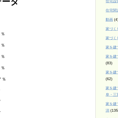
データ
住宅設
住宅関
動画
(4
家づく
％
家づく
５％
家を建
家を建
３％
(83)
８％
家を建
(62)
７％
家を建
㎡
阜・三
万
家を建
潟
(135
万