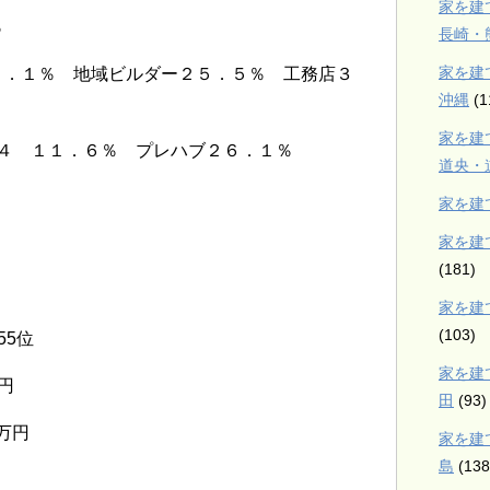
家を建
％
長崎・
家を建
３．１％ 地域ビルダー２５．５％ 工務店３
沖縄
(1
家を建
４ １１．６％ プレハブ２６．１％
道央・
家を建
家を建
(181)
家を建
(103)
55位
家を建
円
田
(93)
万円
家を建
島
(138