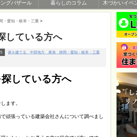
ジングバザール
暮らしのコラム
木づかいイベ
岡・愛知・岐阜・三重
>
探している方へ
05
家を建てる 中部地方 東海 静岡・愛知・岐阜・三重
を探している方へ
介します。
隣で頑張っている建築会社さんについて調べまし