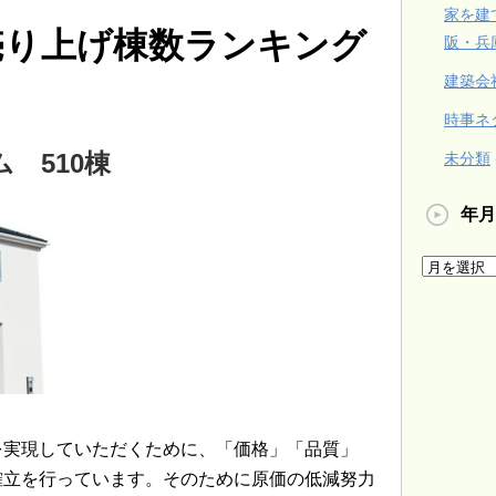
家を建
売り上げ棟数ランキング
阪・兵
建築会
時事ネ
 510棟
未分類
年月
を実現していただくために、「価格」「品質」
確立を行っています。そのために原価の低減努力