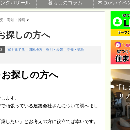
ジングバザール
暮らしのコラム
木づかいイベ
媛・高知・徳島
>
お探しの方へ
22
家を建てる 四国地方 香川・愛媛・高知・徳島
をお探しの方へ
介します。
隣で頑張っている建築会社さんについて調べまし
新築したい」とお考えの方に役立てば幸いです。