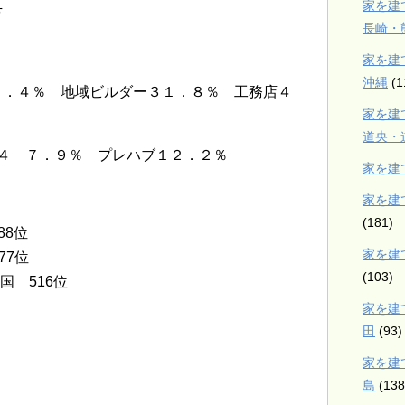
家を建
万
長崎・
家を建
沖縄
(1
２．４％ 地域ビルダー３１．８％ 工務店４
家を建
道央・
４ ７．９％ プレハブ１２．２％
家を建
家を建
(181)
88位
家を建
77位
(103)
国 516位
家を建
田
(93)
家を建
島
(138