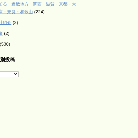
てる 近畿地方 関西 滋賀・京都・大
庫・奈良・和歌山
(224)
社紹介
(3)
タ
(2)
(530)
別投稿