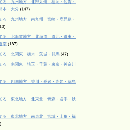
てる 九州地方 北部九州 福岡・佐賀・
熊本・大分
(147)
てる 九州地方 南九州 宮崎・鹿児島・
13)
てる 北海道地方 北海道 道北・道東・
道南
(187)
てる 北関東 栃木・茨城・群馬
(47)
てる 南関東 埼玉・千葉・東京・神奈川
てる 四国地方 香川・愛媛・高知・徳島
てる 東北地方 北東北 青森・岩手・秋
てる 東北地方 南東北 宮城・山形・福
)