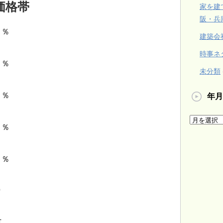
価格帯
家を建
阪・兵
％
建築会
時事ネ
８％
未分類
３％
年月
３％
％
㎡
万