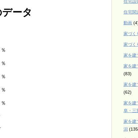
住宅設
のデータ
住宅関
動画
(4
家づく
家づく
％
家を建
８％
家を建
(83)
３％
家を建
３％
(62)
家を建
％
阜・三
㎡
家を建
潟
(135
万