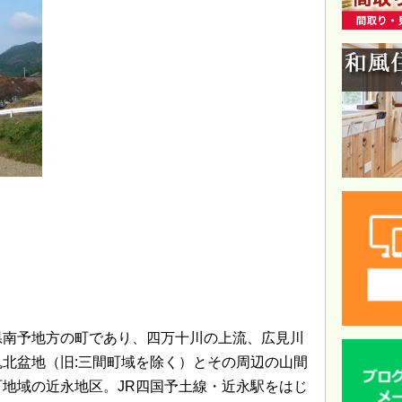
県南予地方の町であり、四万十川の上流、広見川
北盆地（旧:三間町域を除く）とその周辺の山間
地域の近永地区。JR四国予土線・近永駅をはじ