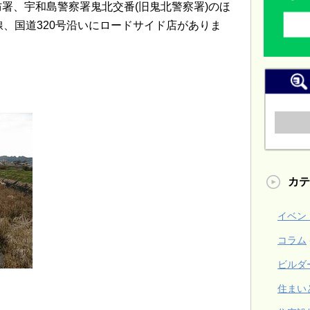
署、宇和島警察署鬼北交番(旧鬼北警察署)のほ
線、国道320号沿いにロードサイド店がありま
。
カテ
イベン
コラム
ビルダ
住まい