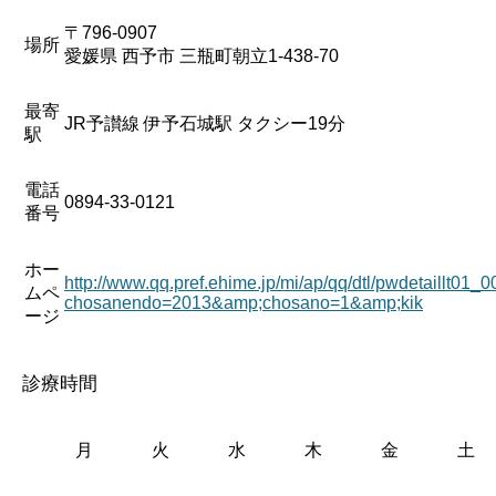
〒796-0907
場所
愛媛県 西予市 三瓶町朝立1-438-70
最寄
JR予讃線 伊予石城駅 タクシー19分
駅
電話
0894-33-0121
番号
ホー
http://www.qq.pref.ehime.jp/mi/ap/qq/dtl/pwdetaillt01_
ムペ
chosanendo=2013&amp;chosano=1&amp;kik
ージ
診療時間
月
火
水
木
金
土