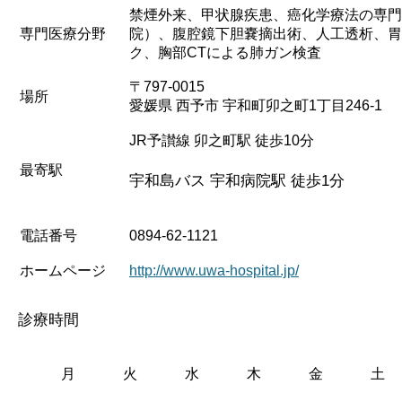
禁煙外来、甲状腺疾患、癌化学療法の専門
専門医療分野
院）、腹腔鏡下胆嚢摘出術、人工透析、胃
ク、胸部CTによる肺ガン検査
〒797-0015
場所
愛媛県 西予市 宇和町卯之町1丁目246-1
JR予讃線 卯之町駅 徒歩10分
最寄駅
宇和島バス 宇和病院駅 徒歩1分
電話番号
0894-62-1121
ホームページ
http://www.uwa-hospital.jp/
診療時間
月
火
水
木
金
土