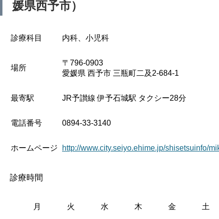
媛県西予市）
診療科目
内科、小児科
〒796-0903
場所
愛媛県 西予市 三瓶町二及2-684-1
最寄駅
JR予讃線 伊予石城駅 タクシー28分
電話番号
0894-33-3140
ホームページ
http://www.city.seiyo.ehime.jp/shisetsuinfo/
診療時間
月
火
水
木
金
土