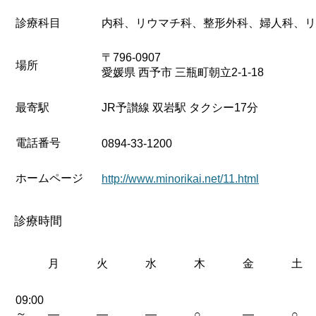
診療科目
内科、リウマチ科、整形外科、婦人科、リ
〒796-0907
場所
愛媛県 西予市 三瓶町朝立2-1-18
最寄駅
JR予讃線 双岩駅 タクシー17分
電話番号
0894-33-1200
ホームページ
http://www.minorikai.net/11.html
診療時間
月
火
水
木
金
土
09:00
～
—
—
—
○
—
○