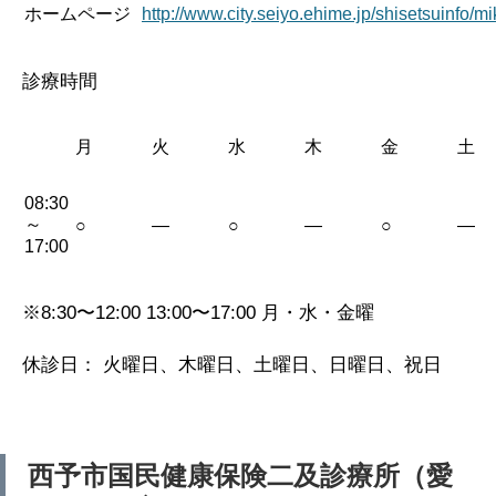
ホームページ
http://www.city.seiyo.ehime.jp/shisetsuinfo/
診療時間
月
火
水
木
金
土
08:30
～
○
—
○
—
○
—
17:00
※8:30〜12:00 13:00〜17:00 月・水・金曜
休診日： 火曜日、木曜日、土曜日、日曜日、祝日
西予市国民健康保険二及診療所（愛