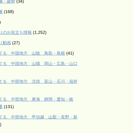
備・建材
(34)
連
(168)
)
りのお役立ち情報
(1,252)
り動画
(27)
てる 中国地方 山陰 鳥取・島根
(41)
てる 中国地方 山陽 岡山・広島・山口
てる 中部地方 北陸 富山・石川・福井
てる 中部地方 東海 静岡・愛知・岐
重
(131)
てる 中部地方 甲信越 山梨・長野・新
)