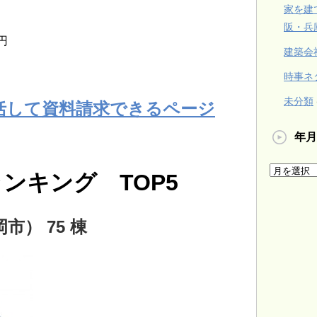
家を建
阪・兵
円
建築会
時事ネ
未分類
括して資料請求できるページ
年月
ンキング TOP5
市） 75 棟