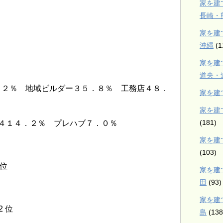
家を建
長崎・
家を建
沖縄
(1
家を建
道央・
．２％ 地域ビルダー３５．８％ 工務店４８．
家を建
家を建
(181)
４１４．２％ プレハブ７．０％
家を建
(103)
 位
家を建
田
(93)
家を建
2 位
島
(138