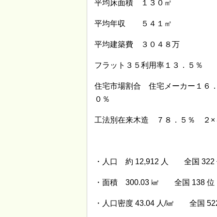
平均床面積 １３０㎡
平均年収 ５４１㎡
平均建築費 ３０４８万
フラット３５利用率１３．５％
住宅市場割合 住宅メーカー１６
０％
工法別在来木造 ７８．５％ ２×
・人口 約 12,912 人 全国 322
・面積 300.03 ㎢ 全国 138 位
・人口密度 43.04 人/㎢ 全国 52