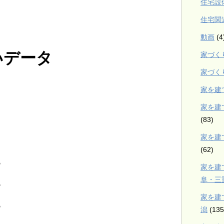
住宅設
住宅関
動画
(4
いデータ
家づく
家づく
家を建
家を建
(83)
家を建
(62)
％
家を建
阜・三
％
家を建
％
潟
(135