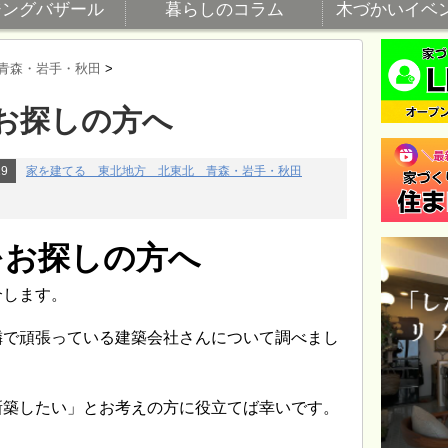
ジングバザール
暮らしのコラム
木づかいイベ
青森・岩手・秋田
>
お探しの方へ
19
家を建てる 東北地方 北東北 青森・岩手・秋田
をお探しの方へ
介します。
隣で頑張っている建築会社さんについて調べまし
新築したい」とお考えの方に役立てば幸いです。