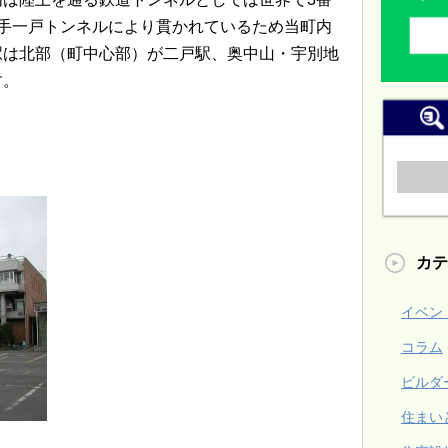
手一戸トンネルにより貫かれているため当町内
駅は北部（町中心部）が二戸駅、奥中山・宇別地
す。
カテ
イベン
コラム
ビルダ
住まい