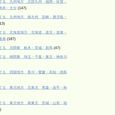
てる 九州地方 北部九州 福岡・佐賀・
熊本・大分
(147)
てる 九州地方 南九州 宮崎・鹿児島・
13)
てる 北海道地方 北海道 道北・道東・
道南
(187)
てる 北関東 栃木・茨城・群馬
(47)
てる 南関東 埼玉・千葉・東京・神奈川
てる 四国地方 香川・愛媛・高知・徳島
てる 東北地方 北東北 青森・岩手・秋
てる 東北地方 南東北 宮城・山形・福
)