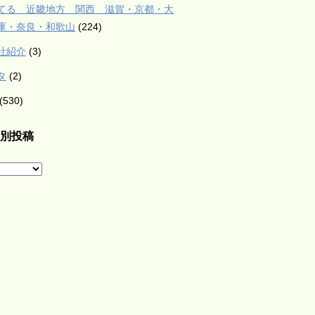
てる 近畿地方 関西 滋賀・京都・大
庫・奈良・和歌山
(224)
社紹介
(3)
タ
(2)
(530)
別投稿