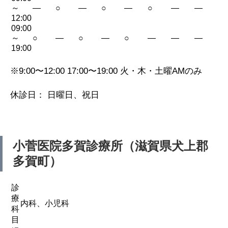
～
—
○
—
○
—
○
—
—
12:00
09:00
～
○
—
○
—
○
—
—
—
19:00
※9:00〜12:00 17:00〜19:00 火・木・土曜AMのみ
休診日： 日曜日、祝日
小菅医院
多賀診療所（滋賀県犬上郡
多賀町）
診
療
内科、小児科
科
目