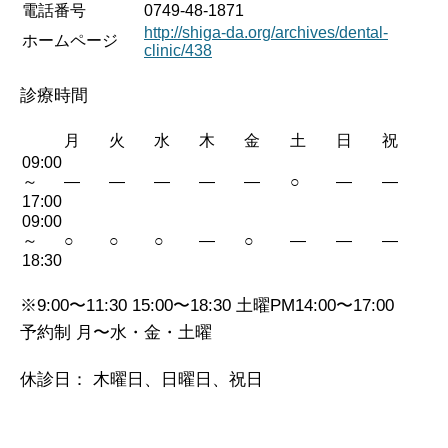
電話番号
0749-48-1871
http://shiga-da.org/archives/dental-
ホームページ
clinic/438
診療時間
月
火
水
木
金
土
日
祝
09:00
～
—
—
—
—
—
○
—
—
17:00
09:00
～
○
○
○
—
○
—
—
—
18:30
※9:00〜11:30 15:00〜18:30 土曜PM14:00〜17:00
予約制 月〜水・金・土曜
休診日： 木曜日、日曜日、祝日