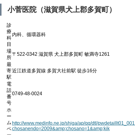
小菅医院（滋賀県犬上郡多賀町）
診
療
内科、循環器科
科
目
場
〒522-0342 滋賀県 犬上郡多賀町 敏満寺1261
所
最
寄
近江鉄道多賀線 多賀大社前駅 徒歩16分
駅
電
話
0749-48-0024
番
号
ホ
ー
ム
http://www.medinfo.ne.jp/shiga/ap/qq/dtl/pwdetaillt01_00
chosanendo=2009&amp;chosano=1&amp;kik
ペ