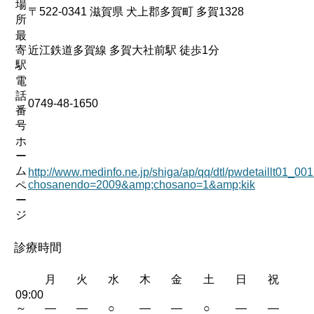
場
〒522-0341 滋賀県 犬上郡多賀町 多賀1328
所
最
寄
近江鉄道多賀線 多賀大社前駅 徒歩1分
駅
電
話
0749-48-1650
番
号
ホ
ー
ム
http://www.medinfo.ne.jp/shiga/ap/qq/dtl/pwdetaillt01_00
chosanendo=2009&amp;chosano=1&amp;kik
ペ
ー
ジ
診療時間
月
火
水
木
金
土
日
祝
09:00
～
—
—
○
—
—
○
—
—