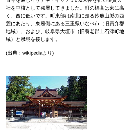
古今を通じイザナギ・イザナミの2大神を祀る多賀大
社を中核として発展してきました。町の標高は東に高
く、西に低いです。町東部は南北に走る鈴鹿山脈の西
麓にあたり、東麓側にある三重県いなべ市（旧員弁郡
地域）、および、岐阜県大垣市（旧養老郡上石津町地
域）と県境を接します。
(出典：wikipediaより)