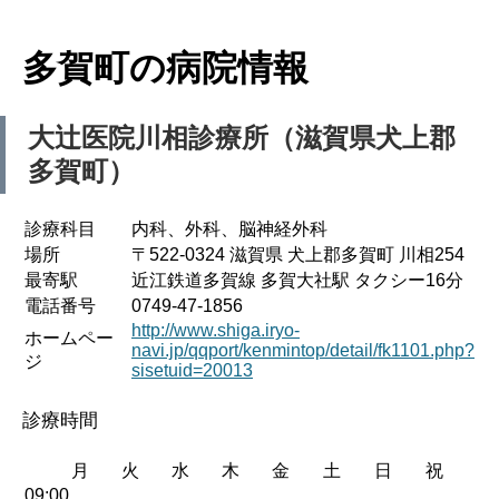
多賀町の病院情報
大辻医院川相診療所（滋賀県犬上郡
多賀町）
診療科目
内科、外科、脳神経外科
場所
〒522-0324 滋賀県 犬上郡多賀町 川相254
最寄駅
近江鉄道多賀線 多賀大社駅 タクシー16分
電話番号
0749-47-1856
http://www.shiga.iryo-
ホームペー
navi.jp/qqport/kenmintop/detail/fk1101.php?
ジ
sisetuid=20013
診療時間
月
火
水
木
金
土
日
祝
09:00