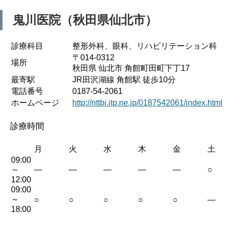
鬼川医院（秋田県仙北市）
診療科目
整形外科、眼科、リハビリテーション科
〒014-0312
場所
秋田県 仙北市 角館町田町下丁17
最寄駅
JR田沢湖線 角館駅 徒歩10分
電話番号
0187-54-2061
ホームページ
http://nttbj.itp.ne.jp/0187542061/index.html
診療時間
月
火
水
木
金
土
09:00
～
—
—
—
—
—
○
12:00
09:00
～
○
○
○
○
○
—
18:00