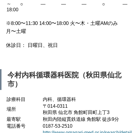
～
○
—
—
—
○
—
18:00
※8:00〜11:30 14:00〜18:00 火〜木・土曜AMのみ
月〜土曜
休診日： 日曜日、祝日
今村内科循環器科医院（秋田県仙北
市）
診療科目
内科、循環器科
〒014-0311
場所
秋田県 仙北市 角館町田町上丁3
最寄駅
秋田内陸縦貫鉄道線 角館駅 徒歩9分
電話番号
0187-53-2510
http://www.omagari-med.or.jp/search/detail