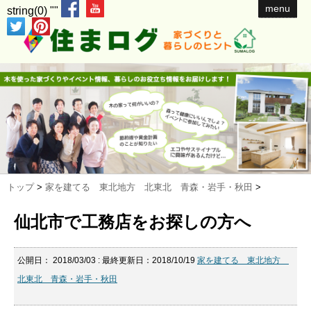
menu
string(0) ""
トップ
>
家を建てる 東北地方 北東北 青森・岩手・秋田
>
仙北市で工務店をお探しの方へ
公開日：
2018/03/03
: 最終更新日：2018/10/19
家を建てる 東北地方
北東北 青森・岩手・秋田