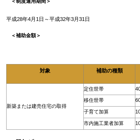
＜制度運用期間＞
平成28年4月1日～平成32年3月31日
＜補助金額＞
対象
補助の種類
定住世帯
4
移住世帯
6
新築または建売住宅の取得
子育て加算
1
市内施工業者加算
1