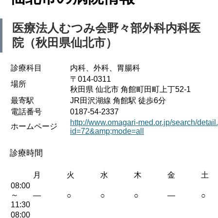
医療法人むつみ会野々部外科内科医
院（秋田県仙北市）
診療科目
内科、外科、胃腸科
〒014-0311
場所
秋田県 仙北市 角館町田町上丁52-1
最寄駅
JR田沢湖線 角館駅 徒歩6分
電話番号
0187-54-2337
http://www.omagari-med.or.jp/search/detail
ホームページ
id=72&amp;mode=all
診療時間
月
火
水
木
金
土
08:00
～
—
○
○
○
—
○
11:30
08:00