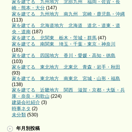
家を建てる 九州地方 北部九州 福岡・佐賀・長
崎・熊本・大分
(147)
家を建てる 九州地方 南九州 宮崎・鹿児島・沖縄
(113)
家を建てる 北海道地方 北海道 道北・道東・道
央・道南
(187)
家を建てる 北関東 栃木・茨城・群馬
(47)
家を建てる 南関東 埼玉・千葉・東京・神奈川
(181)
家を建てる 四国地方 香川・愛媛・高知・徳島
(103)
家を建てる 東北地方 北東北 青森・岩手・秋田
(93)
家を建てる 東北地方 南東北 宮城・山形・福島
(138)
家を建てる 近畿地方 関西 滋賀・京都・大阪・兵
庫・奈良・和歌山
(224)
建築会社紹介
(3)
時事ネタ
(2)
未分類
(530)
年月別投稿