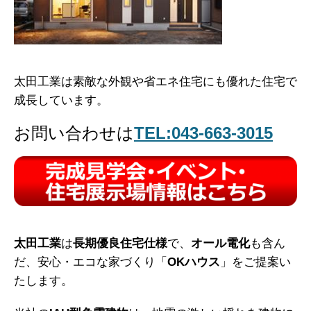
太田工業は素敵な外観や省エネ住宅にも優れた住宅で
成長しています。
お問い合わせは
TEL:043-663-3015
太田工業
は
長期優良住宅仕様
で、
オール電化
も含ん
だ、安心・エコな家づくり「
OKハウス
」をご提案い
たします。