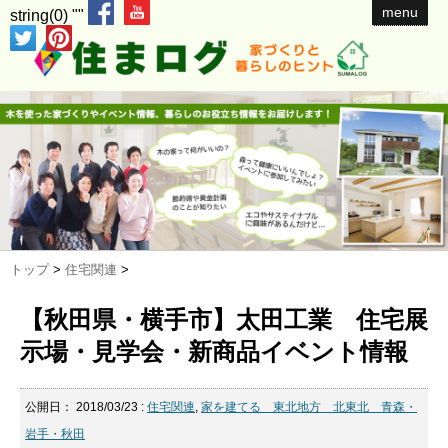
menu
string(0) ""
トップ
>
住宅関連
>
【秋田県・横手市】太田工業 住宅展
示場・見学会・新商品イベント情報
公開日：
2018/03/23
:
住宅関連
,
家を建てる 東北地方 北東北 青森・
岩手・秋田