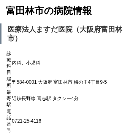
富田林市の病院情報
医療法人
ますだ医院（大阪府富田林
市）
診
療
内科、小児科
科
目
場
〒584-0001 大阪府 富田林市 梅の里4丁目9-5
所
最
寄
近鉄長野線 喜志駅 タクシー4分
駅
電
話
0721-25-4116
番
号