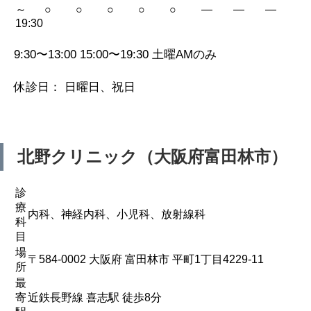
～
○
○
○
○
○
—
—
—
19:30
9:30〜13:00 15:00〜19:30 土曜AMのみ
休診日： 日曜日、祝日
北野クリニック（大阪府富田林市）
診
療
内科、神経内科、小児科、放射線科
科
目
場
〒584-0002 大阪府 富田林市 平町1丁目4229-11
所
最
寄
近鉄長野線 喜志駅 徒歩8分