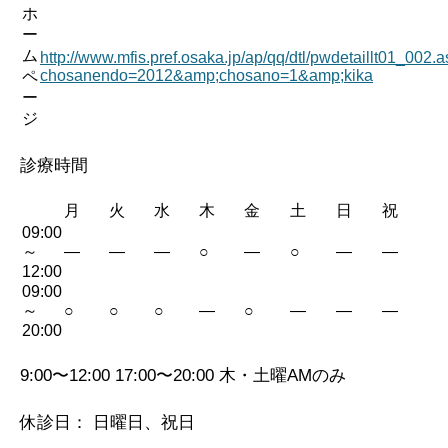
ホ
ー
ム
http://www.mfis.pref.osaka.jp/ap/qq/dtl/pwdetaillt01_002.
chosanendo=2012&amp;chosano=1&amp;kika
ペ
ー
ジ
診療時間
月
火
水
木
金
土
日
祝
09:00
～
—
—
—
○
—
○
—
—
12:00
09:00
～
○
○
○
—
○
—
—
—
20:00
9:00〜12:00 17:00〜20:00 木・土曜AMのみ
休診日： 日曜日、祝日