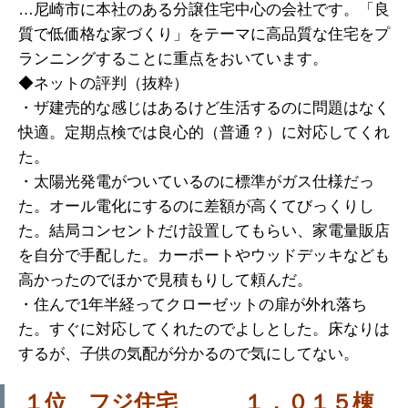
…尼崎市に本社のある分譲住宅中心の会社です。「良
質で低価格な家づくり」をテーマに高品質な住宅をプ
ランニングすることに重点をおいています。
◆ネットの評判（抜粋）
・ザ建売的な感じはあるけど生活するのに問題はなく
快適。定期点検では良心的（普通？）に対応してくれ
た。
・太陽光発電がついているのに標準がガス仕様だっ
た。オール電化にするのに差額が高くてびっくりし
た。結局コンセントだけ設置してもらい、家電量販店
を自分で手配した。カーポートやウッドデッキなども
高かったのでほかで見積もりして頼んだ。
・住んで1年半経ってクローゼットの扉が外れ落ち
た。すぐに対応してくれたのでよしとした。床なりは
するが、子供の気配が分かるので気にしてない。
１位 フジ住宅 １，０１５棟