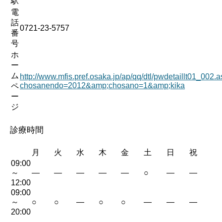
駅
電
話
0721-23-5757
番
号
ホ
ー
ム
http://www.mfis.pref.osaka.jp/ap/qq/dtl/pwdetaillt01_002.
chosanendo=2012&amp;chosano=1&amp;kika
ペ
ー
ジ
診療時間
月
火
水
木
金
土
日
祝
09:00
～
—
—
—
—
—
○
—
—
12:00
09:00
～
○
○
—
○
○
—
—
—
20:00