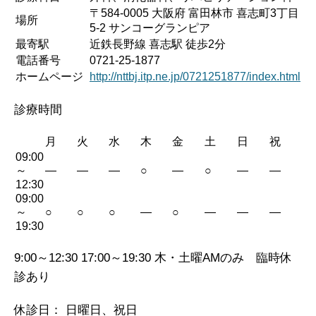
〒584-0005 大阪府 富田林市 喜志町3丁目
場所
5-2 サンコーグランピア
最寄駅
近鉄長野線 喜志駅 徒歩2分
電話番号
0721-25-1877
ホームページ
http://nttbj.itp.ne.jp/0721251877/index.html
診療時間
月
火
水
木
金
土
日
祝
09:00
～
—
—
—
○
—
○
—
—
12:30
09:00
～
○
○
○
—
○
—
—
—
19:30
9:00～12:30 17:00～19:30 木・土曜AMのみ 臨時休
診あり
休診日： 日曜日、祝日