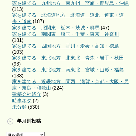
家を建てる 九州地方 南九州 宮崎・鹿児島・沖縄
(113)
家を建てる 北海道地方 北海道 道北・道東・道
央・道南
(187)
家を建てる 北関東 栃木・茨城・群馬
(47)
家を建てる 南関東 埼玉・千葉・東京・神奈川
(181)
家を建てる 四国地方 香川・愛媛・高知・徳島
(103)
家を建てる 東北地方 北東北 青森・岩手・秋田
(93)
家を建てる 東北地方 南東北 宮城・山形・福島
(138)
家を建てる 近畿地方 関西 滋賀・京都・大阪・兵
庫・奈良・和歌山
(224)
建築会社紹介
(3)
時事ネタ
(2)
未分類
(530)
年月別投稿