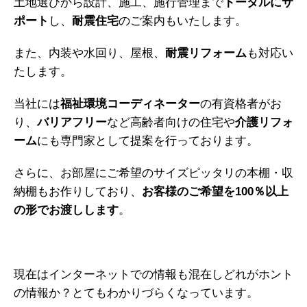
土地選びから設計、施工、施行管理まで
トータルにサ
ポート
し、
耐震住宅
のご案内もいたします。
また、内装や水回り、屋根、
耐震リフォーム
も対応い
たします。
当社には
福祉環境コーディネーター
の有資格者がお
り、
バリアフリー
など高齢者向けの住宅や
介護リフォ
ーム
にも専門家として提案を行っております。
さらに、お部屋にご希望のサイズピッタリの本棚・収
納棚もお作りしており、
お客様のご希望を100％以上
の形でお渡しします
。
現在はインターネットでの情報も混在しどれがホント
の情報か？とてもわかりづらくなっています。