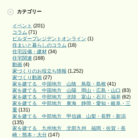
カテゴリー
イベント
(201)
コラム
(71)
ビルダープレジデントオンライン
(1)
住まいと暮らしのコラム
(18)
住宅設備・建材
(34)
住宅関連
(168)
動画
(4)
家づくりのお役立ち情報
(1,252)
家づくり動画
(27)
家を建てる 中国地方 山陰 鳥取・島根
(41)
家を建てる 中国地方 山陽 岡山・広島・山口
(83)
家を建てる 中部地方 北陸 富山・石川・福井
(62)
家を建てる 中部地方 東海 静岡・愛知・岐阜・三
重
(131)
家を建てる 中部地方 甲信越 山梨・長野・新潟
(135)
家を建てる 九州地方 北部九州 福岡・佐賀・長
崎・熊本・大分
(147)