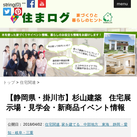
menu
string(0) ""
トップ
>
住宅関連
>
【静岡県・掛川市】杉山建築 住宅展
示場・見学会・新商品イベント情報
公開日：
2018/04/02
:
住宅関連
,
家を建てる 中部地方 東海 静岡・愛
知・岐阜・三重