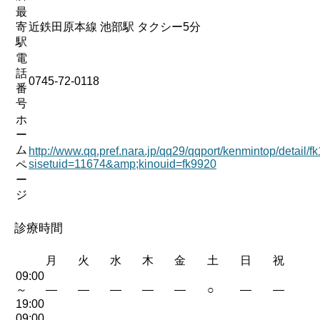
最
寄
近鉄田原本線 池部駅 タクシー5分
駅
電
話
0745-72-0118
番
号
ホ
ー
ム
http://www.qq.pref.nara.jp/qq29/qqport/kenmintop/detail/
sisetuid=11674&amp;kinouid=fk9920
ペ
ー
ジ
診療時間
月
火
水
木
金
土
日
祝
09:00
～
—
—
—
—
—
○
—
—
19:00
09:00