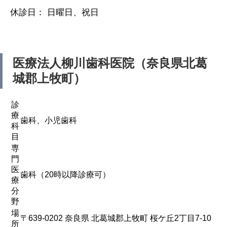
休診日： 日曜日、祝日
医療法人
柳川歯科医院（奈良県北葛
城郡上牧町）
診
療
歯科、小児歯科
科
目
専
門
医
歯科（20時以降診療可）
療
分
野
場
〒639-0202 奈良県 北葛城郡上牧町 桜ケ丘2丁目7-10
所