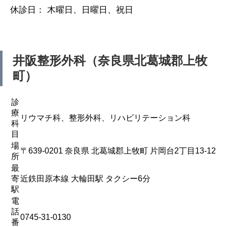
休診日： 木曜日、日曜日、祝日
井阪整形外科（奈良県北葛城郡上牧
町）
診
療
リウマチ科、整形外科、リハビリテーション科
科
目
場
〒639-0201 奈良県 北葛城郡上牧町 片岡台2丁目13-12
所
最
寄
近鉄田原本線 大輪田駅 タクシー6分
駅
電
話
0745-31-0130
番