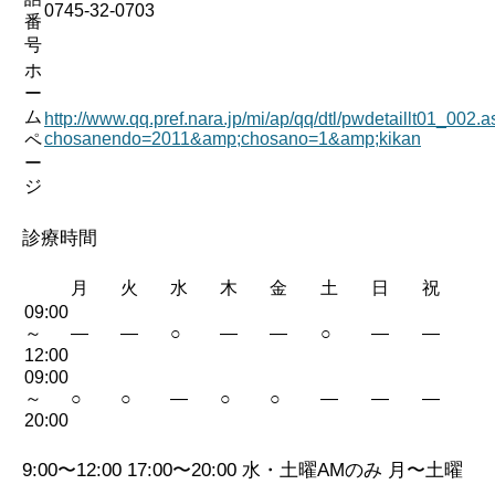
0745-32-0703
番
号
ホ
ー
ム
http://www.qq.pref.nara.jp/mi/ap/qq/dtl/pwdetaillt01_002.
chosanendo=2011&amp;chosano=1&amp;kikan
ペ
ー
ジ
診療時間
月
火
水
木
金
土
日
祝
09:00
～
—
—
○
—
—
○
—
—
12:00
09:00
～
○
○
—
○
○
—
—
—
20:00
9:00〜12:00 17:00〜20:00 水・土曜AMのみ 月〜土曜