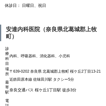
休診日： 日曜日、祝日
安達内科医院（奈良県北葛城郡上牧
町）
診
療
内科、呼吸器科、消化器科、小児科
科
目
場
〒639-0202 奈良県 北葛城郡上牧町 桜ケ丘2丁目13-21
所
近鉄田原本線 佐味田川駅 タクシー5分
最
寄
奈良交通バス 桜ケ丘1丁目駅 徒歩3分
駅
電
話