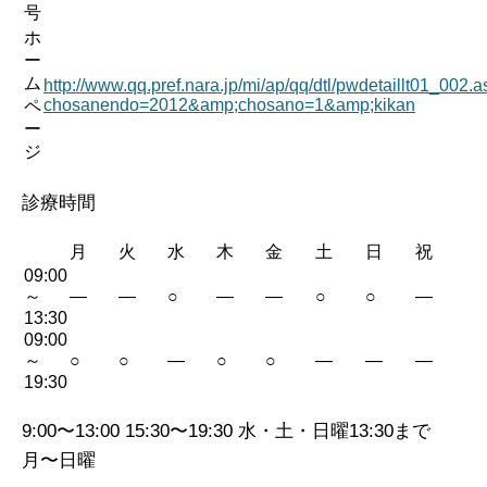
号
ホ
ー
ム
http://www.qq.pref.nara.jp/mi/ap/qq/dtl/pwdetaillt01_002.
chosanendo=2012&amp;chosano=1&amp;kikan
ペ
ー
ジ
診療時間
月
火
水
木
金
土
日
祝
09:00
～
—
—
○
—
—
○
○
—
13:30
09:00
～
○
○
—
○
○
—
—
—
19:30
9:00〜13:00 15:30〜19:30 水・土・日曜13:30まで
月〜日曜