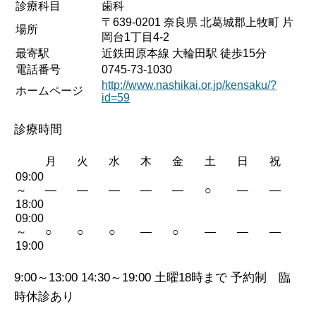
診療科目
歯科
〒639-0201 奈良県 北葛城郡上牧町 片
場所
岡台1丁目4-2
最寄駅
近鉄田原本線 大輪田駅 徒歩15分
電話番号
0745-73-1030
http://www.nashikai.or.jp/kensaku/?
ホームページ
id=59
診療時間
月
火
水
木
金
土
日
祝
09:00
～
—
—
—
—
—
○
—
—
18:00
09:00
～
○
○
○
—
○
—
—
—
19:00
9:00～13:00 14:30～19:00 土曜18時まで 予約制 臨
時休診あり