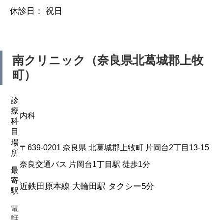
休診日： 祝日
南クリニック（奈良県北葛城郡上牧
町）
診
療
内科
科
目
場
〒639-0201 奈良県 北葛城郡上牧町 片岡台2丁目13-15
所
奈良交通バス 片岡台1丁目駅 徒歩1分
最
寄
近鉄田原本線 大輪田駅 タクシー5分
駅
電
話