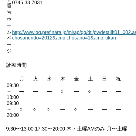
0745-33-7031
番
号
ホ
ー
ム
http://www.qq.pref.nara.jp/mi/ap/qq/dtl/pwdetaillt01_002.
chosanendo=2012&amp;chosano=1&amp;kikan
ペ
ー
ジ
診療時間
月
火
水
木
金
土
日
祝
09:30
～
—
—
—
○
—
○
—
—
13:00
09:30
～
○
○
○
—
○
—
—
—
20:00
9:30〜13:00 17:30〜20:00 木・土曜AMのみ 月〜土曜