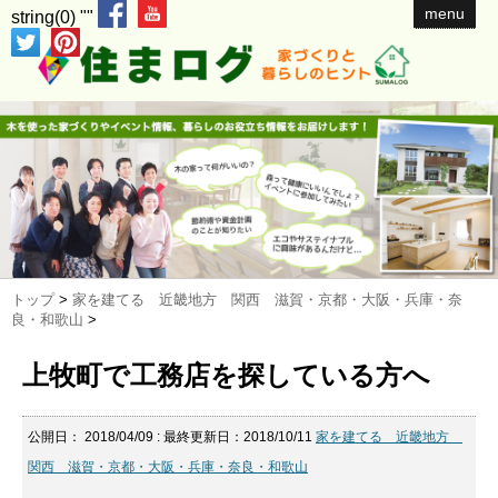
menu
string(0) ""
トップ
>
家を建てる 近畿地方 関西 滋賀・京都・大阪・兵庫・奈
良・和歌山
>
上牧町で工務店を探している方へ
公開日：
2018/04/09
: 最終更新日：2018/10/11
家を建てる 近畿地方
関西 滋賀・京都・大阪・兵庫・奈良・和歌山