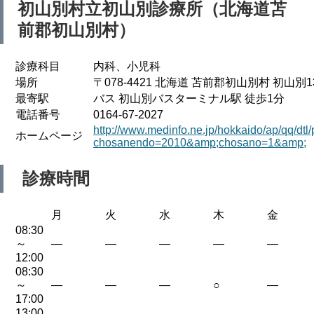
初山別村立初山別診療所（北海道苫
前郡初山別村）
診療科目
内科、小児科
場所
〒078-4421 北海道 苫前郡初山別村 初山別1
最寄駅
バス 初山別バスターミナル駅 徒歩1分
電話番号
0164-67-2027
http://www.medinfo.ne.jp/hokkaido/ap/qq/dtl
ホームページ
chosanendo=2010&amp;chosano=1&amp;
診療時間
月
火
水
木
金
08:30
～
—
—
—
—
—
12:00
08:30
～
—
—
—
○
—
17:00
13:00