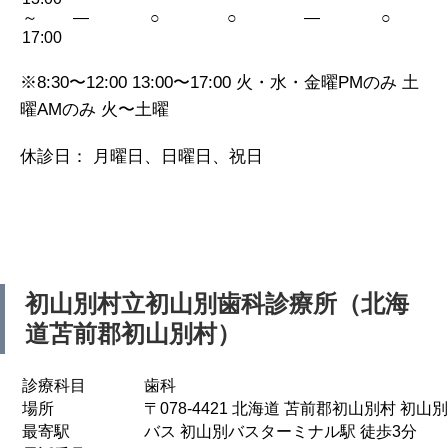
～
—
○
○
—
○
17:00
※8:30〜12:00 13:00〜17:00 火・水・金曜PMのみ 土
曜AMのみ 火〜土曜
休診日： 月曜日、日曜日、祝日
初山別村立初山別歯科診療所（北海
道苫前郡初山別村）
診療科目
歯科
場所
〒078-4421 北海道 苫前郡初山別村 初山別1
最寄駅
バス 初山別バスターミナル駅 徒歩3分