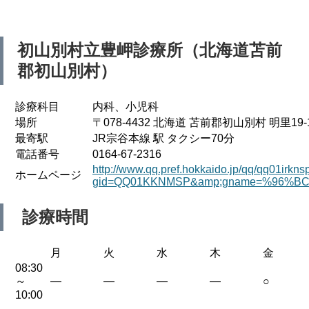
初山別村立豊岬診療所（北海道苫前
郡初山別村）
診療科目
内科、小児科
場所
〒078-4432 北海道 苫前郡初山別村 明里19-
最寄駅
JR宗谷本線 駅 タクシー70分
電話番号
0164-67-2316
http://www.qq.pref.hokkaido.jp/qq/qq01irkns
ホームページ
gid=QQ01KKNMSP&amp;gname=%96%
診療時間
月
火
水
木
金
08:30
～
—
—
—
—
○
10:00