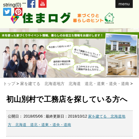
menu
string(0) ""
トップ
>
家を建てる 北海道地方 北海道 道北・道東・道央・道南
>
初山別村で工務店を探している方へ
公開日：
2018/05/06
: 最終更新日：2018/10/12
家を建てる 北海道地
方 北海道 道北・道東・道央・道南