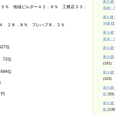
家を建
，５％ 地域ビルダー４２．６％ 工務店３３．
長崎・
家を建
沖縄
(1
４ ２８．８％ プレハブ８．２％
家を建
道央・
27位
家を建
家を建
2位
(181)
94位
家を建
(103)
円
家を建
万円
田
(93)
家を建
島
(138