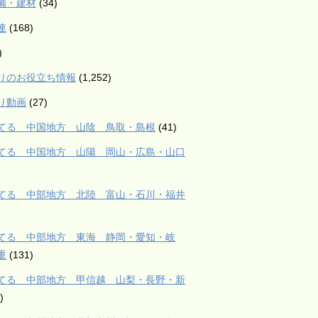
備・建材
(34)
連
(168)
)
りのお役立ち情報
(1,252)
り動画
(27)
てる 中国地方 山陰 鳥取・島根
(41)
てる 中国地方 山陽 岡山・広島・山口
てる 中部地方 北陸 富山・石川・福井
てる 中部地方 東海 静岡・愛知・岐
重
(131)
てる 中部地方 甲信越 山梨・長野・新
)