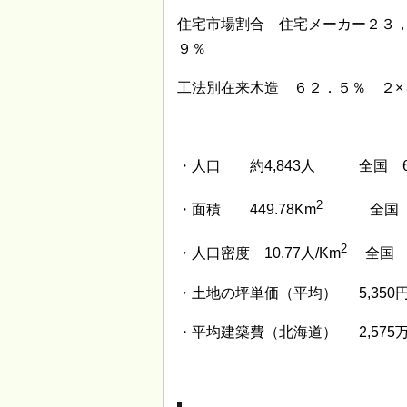
住宅市場割合 住宅メーカー２３
９％
工法別在来木造 ６２．５％ ２×
・人口 約4,843人 全国 6
2
・面積 449.78Km
全国 7
2
・人口密度 10.77人/Km
全国 6
・土地の坪単価（平均） 5,350
・平均建築費（北海道） 2,575