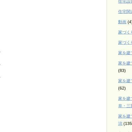
住宅設
住宅関
動画
(4
家づく
家づく
％
家を建
家を建
％
(83)
％
家を建
(62)
家を建
阜・三
家を建
潟
(135