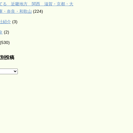
てる 近畿地方 関西 滋賀・京都・大
庫・奈良・和歌山
(224)
社紹介
(3)
タ
(2)
(530)
別投稿