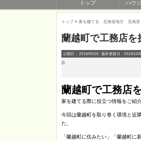
トップ
ハウ
トップ
>
家を建てる 北海道地方 北海道
蘭越町で工務店を
公開日：
2018/05/26
: 最終更新日：2018/10/
南
蘭越町で工務店
家を建てる際に役立つ情報をご紹
今回は蘭越町を取り巻く環境と近
た。
「蘭越町に住みたい」「蘭越町に