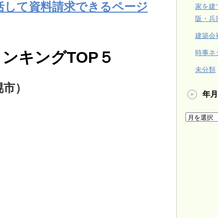
括して資料請求できるページ
家を建
阪・兵
建築会
ンキングTOP５
時事ネ
未分類
幌市）
年月