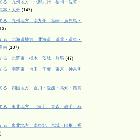
てる 九州地方 北部九州 福岡・佐賀・
熊本・大分
(147)
てる 九州地方 南九州 宮崎・鹿児島・
13)
てる 北海道地方 北海道 道北・道東・
道南
(187)
てる 北関東 栃木・茨城・群馬
(47)
てる 南関東 埼玉・千葉・東京・神奈川
てる 四国地方 香川・愛媛・高知・徳島
てる 東北地方 北東北 青森・岩手・秋
てる 東北地方 南東北 宮城・山形・福
)