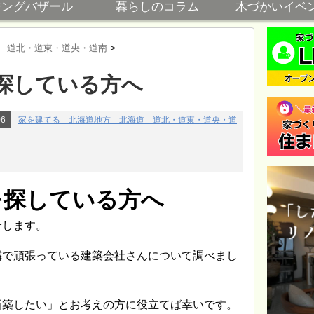
ジングバザール
暮らしのコラム
木づかいイベ
 道北・道東・道央・道南
>
探している方へ
06
家を建てる 北海道地方 北海道 道北・道東・道央・道
を探している方へ
介します。
隣で頑張っている建築会社さんについて調べまし
新築したい」とお考えの方に役立てば幸いです。