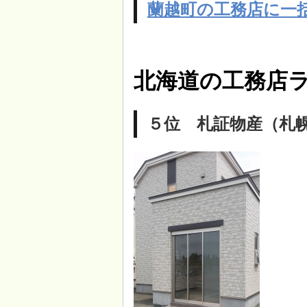
蘭越町の工務店に一
北海道の工務店ラ
５位 札証物産（札