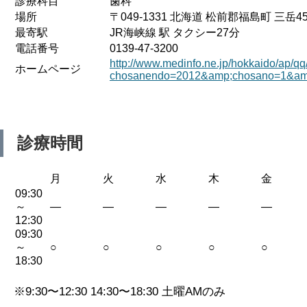
診療科目
歯科
場所
〒049-1331 北海道 松前郡福島町 三岳45
最寄駅
JR海峡線 駅 タクシー27分
電話番号
0139-47-3200
http://www.medinfo.ne.jp/hokkaido/ap/qq
ホームページ
chosanendo=2012&amp;chosano=1&am
診療時間
月
火
水
木
金
09:30
～
—
—
—
—
—
12:30
09:30
～
○
○
○
○
○
18:30
※9:30〜12:30 14:30〜18:30 土曜AMのみ