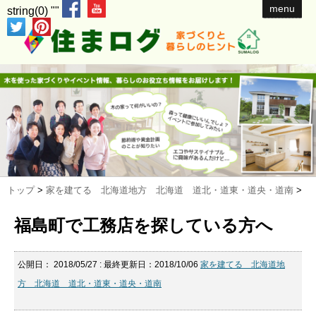
menu
string(0) ""
トップ
>
家を建てる 北海道地方 北海道 道北・道東・道央・道南
>
福島町で工務店を探している方へ
公開日：
2018/05/27
: 最終更新日：2018/10/06
家を建てる 北海道地
方 北海道 道北・道東・道央・道南