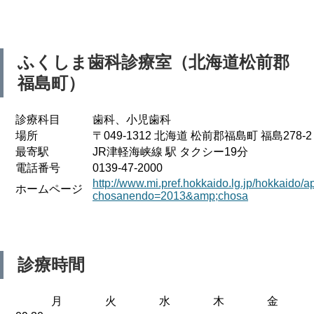
ふくしま歯科診療室（北海道松前郡
福島町）
診療科目
歯科、小児歯科
場所
〒049-1312 北海道 松前郡福島町 福島278-2
最寄駅
JR津軽海峡線 駅 タクシー19分
電話番号
0139-47-2000
http://www.mi.pref.hokkaido.lg.jp/hokkaido/a
ホームページ
chosanendo=2013&amp;chosa
診療時間
月
火
水
木
金