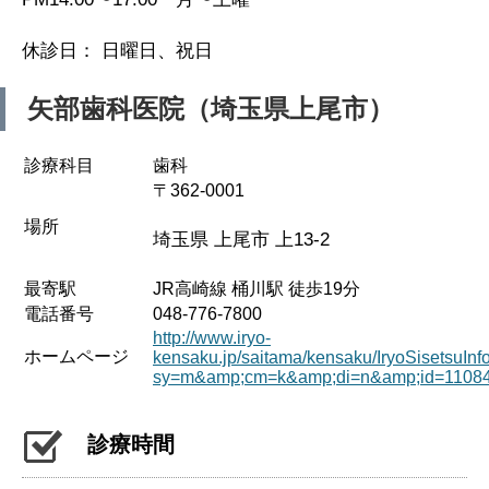
休診日： 日曜日、祝日
矢部歯科医院（埼玉県上尾市）
診療科目
歯科
〒362-0001
場所
埼玉県 上尾市 上13-2
最寄駅
JR高崎線 桶川駅 徒歩19分
電話番号
048-776-7800
http://www.iryo-
ホームページ
kensaku.jp/saitama/kensaku/IryoSisetsuInf
sy=m&amp;cm=k&amp;di=n&amp;id=1108
診療時間