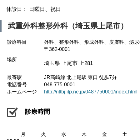
休診日： 日曜日、祝日
武重外科整形外科（埼玉県上尾市）
診療科目
外科、整形外科、形成外科、皮膚科、泌尿
〒362-0001
場所
埼玉県 上尾市 上281
最寄駅
JR高崎線 北上尾駅 東口 徒歩7分
電話番号
048-775-0001
ホームページ
http://nttbj.itp.ne.jp/0487750001/index.html
診療時間
月
火
水
木
金
土