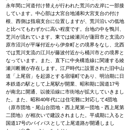
永年間に河道付け替えが行われた荒川の左岸に一部接
しています。中心部は大宮台地浦和大宮支台の付け
根、西側は指扇支台に位置しますが、荒川沿いの低地
と比べてもわずかに高い程度です。台地の中を鴨川、
芝川が流れています。東では綾瀬川が蓮田市と支流の
原市沼川が平塚付近から伊奈町との境界をなし、北西
では荒川支流の江川が藤波付近から桶川市との境界と
なっています。また、直下に中央構造線に関連する綾
瀬川断層が存在します。江戸時代に設置された旧中山
道「上尾宿」を起源とする宿場町であり、明治期に日
本鉄道の駅として上尾駅が開業、昭和期に国道17号
が南北に開通、以後沿線に市街地が拡大していきまし
た。また、昭和40年代には住宅難に対応して4団地
（原市団地・尾山台団地・西上尾第一団地・西上尾第
二団地）が相次いで建設されました。平成期に入ると
国道17号のパイパスとして上尾道路が開通しまし