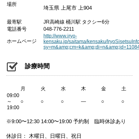
場所
埼玉県 上尾市 上904
最寄駅
JR高崎線 桶川駅 タクシー6分
電話番号
048-776-2211
http://www.iryo-
ホームページ
kensaku.jp/saitama/kensaku/IryoSisetsuInf
sy=m&amp;cm=k&amp;di=n&amp;id=1108
診療時間
月
火
水
木
金
土
09:00
～
○
○
○
—
○
○
19:00
※9:00〜12:30 14:00〜19:00 予約制 臨時休診あり
休診日： 木曜日、日曜日、祝日