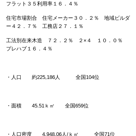
フラット３５利用率１６．４％
住宅市場割合 住宅メーカー３０．２％ 地域ビルダ
ー４２．７％ 工務店２７．１％
工法別在来木造 ７２．２％ ２×４ １０．０％
プレハブ１６．４％
・人口 約225,186人 全国104位
・面積 45.51ｋ㎡ 全国659位
・人口密度 4,948.06人/ｋ㎡ 全国71位