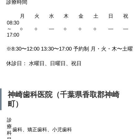
診療時間
月
火
水
木
金
土
日
祝
08:30
～
○
○
—
○
○
○
—
—
17:00
※8:30〜12:00 13:30〜17:00 予約制 月・火・木〜土曜
休診日： 水曜日、日曜日、祝日
神崎歯科医院（千葉県香取郡神崎
町）
診
療
歯科、矯正歯科、小児歯科
科