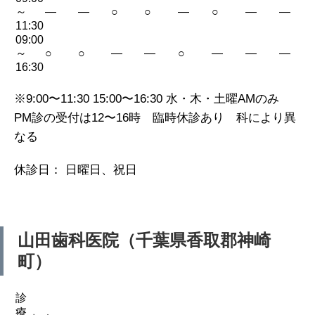
～
—
—
○
○
—
○
—
—
11:30
09:00
～
○
○
—
—
○
—
—
—
16:30
※9:00〜11:30 15:00〜16:30 水・木・土曜AMのみ
PM診の受付は12〜16時 臨時休診あり 科により異
なる
休診日： 日曜日、祝日
山田歯科医院（千葉県香取郡神崎
町）
診
療