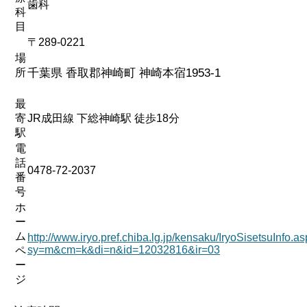
歯科
科
目
〒289-0221
場
所
千葉県 香取郡神崎町 神崎本宿1953-1
最
寄
JR成田線 下総神崎駅 徒歩18分
駅
電
話
0478-72-2037
番
号
ホ
ー
ム
http://www.iryo.pref.chiba.lg.jp/kensaku/IryoSisetsuInfo.a
sy=m&cm=k&di=n&id=12032816&ir=03
ペ
ー
ジ