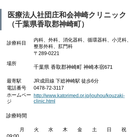
医療法人社団庄和会神崎クリニック
（千葉県香取郡神崎町）
内科、外科、消化器科、循環器科、小児科、
診療科目
整形外科、肛門科
〒289-0221
場所
千葉県 香取郡神崎町 神崎本宿671
最寄駅
JR成田線 下総神崎駅 徒歩6分
電話番号
0478-72-3117
ホームペー
http://www.katorimed.or.jp/jouhou/kouzaki-
clinic.html
ジ
診療時間
月
火
水
木
金
土
日
祝
09:00