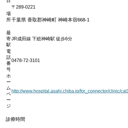
目
〒289-0221
場
所
千葉県 香取郡神崎町 神崎本宿668-1
最
寄
JR成田線 下総神崎駅 徒歩6分
駅
電
話
0478-72-3101
番
号
ホ
ー
ム
http://www.hospital.asahi.chiba.jp/for_connector/clinic/ca
ペ
ー
ジ
診療時間