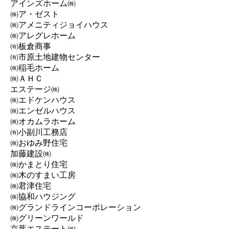
アインズホーム㈱
㈱ア・ゼスト
㈱アメニティジョイハウス
㈱アレグレホーム
㈲板倉商事
㈲市原土地建物センター
㈱稲毛ホーム
㈱ＡＨＣ
エステージ㈱
㈱エドケンハウス
㈱エンゼルハウス
㈱オカムラホーム
㈲小副川工務店
㈱おゆみ野住宅
加藤建設㈱
㈱かまとり住宅
㈱木のすまい工房
㈱君津住宅
㈱協和ハウジング
㈱グランドラインコーポレーション
㈱グリーンワールド
京葉エステート㈱