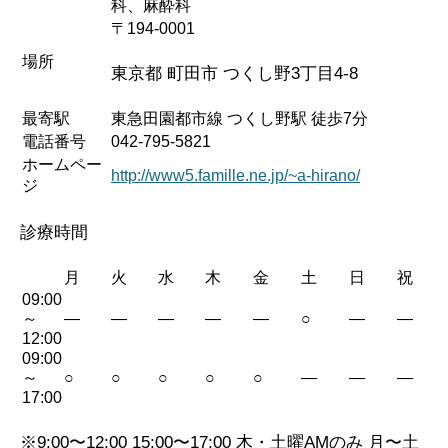
科、麻酔科
〒194-0001
場所
東京都 町田市 つくし野3丁目4-8
最寄駅
東急田園都市線 つくし野駅 徒歩7分
電話番号
042-795-5821
ホームペー
http://www5.famille.ne.jp/~a-hirano/
ジ
診療時間
月
火
水
木
金
土
日
祝
09:00
～
—
—
—
—
—
○
—
—
12:00
09:00
～
○
○
○
○
○
—
—
—
17:00
※9:00〜12:00 15:00〜17:00 木・土曜AMのみ 月〜土