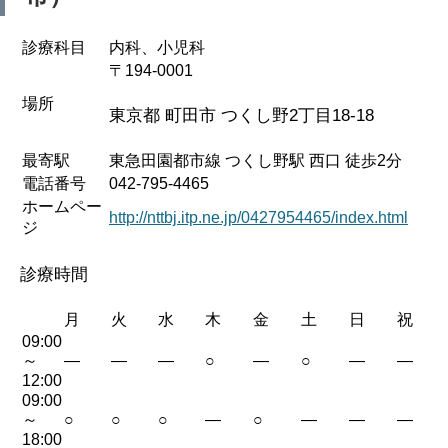
診療科目
内科、小児科
〒194-0001
場所
東京都 町田市 つくし野2丁目18-18
最寄駅
東急田園都市線 つくし野駅 西口 徒歩2分
電話番号
042-795-4465
ホームペー
http://nttbj.itp.ne.jp/0427954465/index.html
ジ
診療時間
月
火
水
木
金
土
日
祝
09:00
～
—
—
—
○
—
○
—
—
12:00
09:00
～
○
○
○
—
○
—
—
—
18:00