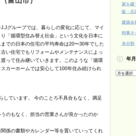
ム（富山市）
家を建
阪・兵
建築会
J.Jグループでは、暮らしの変化に応じて、マイ
時事ネ
くり「循環型住み替え社会」という文化を日本に
未分類
までの日本の住宅の平均寿命は20〜30年でした
に古い住宅でもリフォームやメンテナンスによっ
年月
も渡って住み継いていきます。このような「循環
スカーホームでは安心して100年住み続けられ
らしています。 今のことろ不具合もなく、満足
いうのもなく、担当の営業さんが良かったのか
除関係の書類やカレンダー等を置いていってくれ