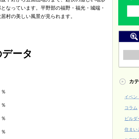
部となっています。平野部の福野・福光・城端・
散居村の美しい風景が見られます。
のデータ
カテ
％
イベン
０％
コラム
５％
ビルダ
住まい
５％