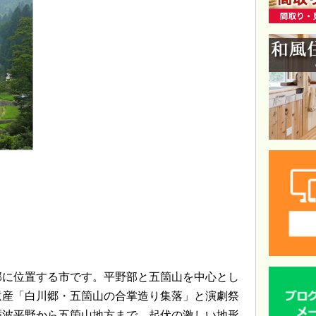
部に位置する市です。平野部と五箇山を中心とし
遺産「白川郷・五箇山の合掌造り集落」と演劇祭
砺波平野から五箇山地方まで、起伏の激しい地形