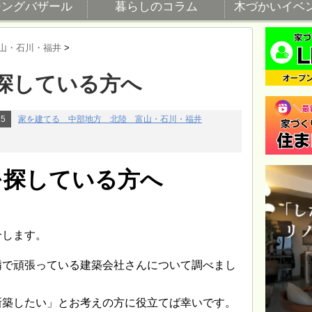
ジングバザール
暮らしのコラム
木づかいイベ
山・石川・福井
>
探している方へ
25
家を建てる 中部地方 北陸 富山・石川・福井
を探している方へ
介します。
隣で頑張っている建築会社さんについて調べまし
新築したい」とお考えの方に役立てば幸いです。