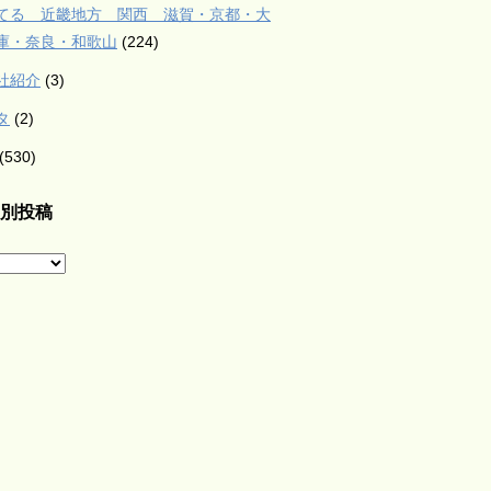
てる 近畿地方 関西 滋賀・京都・大
庫・奈良・和歌山
(224)
社紹介
(3)
タ
(2)
(530)
別投稿