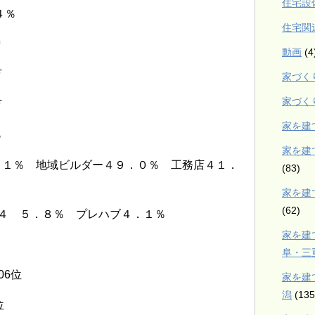
住宅設
４％
住宅関
㎡
動画
(4
万
家づく
家づく
万
家を建
％
家を建
．１％ 地域ビルダー４９．０％ 工務店４１．
(83)
家を建
(62)
４ ５．８％ プレハブ４．１％
家を建
阜・三
06位
家を建
潟
(135
位