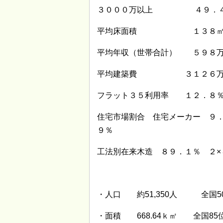
３０００万以上 ４９．
平均床面積 １３８
平均年収（世帯合計） ５９８
平均建築費 ３１２６
フラット３５利用率 １２．８
住宅市場割合 住宅メーカー ９
９％
工法別在来木造 ８９．１％ ２×
・人口 約51,350人 全国5
・面積 668.64ｋ㎡ 全国85