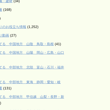
備・建材
(34)
連
(168)
)
りのお役立ち情報
(1,252)
り動画
(27)
てる 中国地方 山陰 鳥取・島根
(41)
てる 中国地方 山陽 岡山・広島・山口
てる 中部地方 北陸 富山・石川・福井
てる 中部地方 東海 静岡・愛知・岐
重
(131)
てる 中部地方 甲信越 山梨・長野・新
)