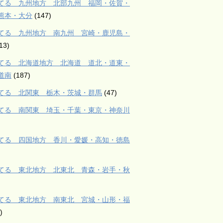
てる 九州地方 北部九州 福岡・佐賀・
熊本・大分
(147)
てる 九州地方 南九州 宮崎・鹿児島・
13)
てる 北海道地方 北海道 道北・道東・
道南
(187)
てる 北関東 栃木・茨城・群馬
(47)
てる 南関東 埼玉・千葉・東京・神奈川
てる 四国地方 香川・愛媛・高知・徳島
てる 東北地方 北東北 青森・岩手・秋
てる 東北地方 南東北 宮城・山形・福
)