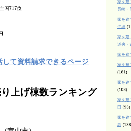
家を建
国717位
長崎・
家を建
沖縄
(1
円
家を建
道央・
家を建
括して資料請求できるページ
家を建
(181)
家を建
売り上げ棟数ランキング
(103)
家を建
田
(93)
家を建
島
(138