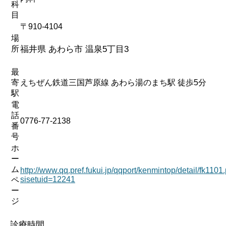
科
目
〒910-4104
場
所
福井県 あわら市 温泉5丁目3
最
寄
えちぜん鉄道三国芦原線 あわら湯のまち駅 徒歩5分
駅
電
話
0776-77-2138
番
号
ホ
ー
ム
http://www.qq.pref.fukui.jp/qqport/kenmintop/detail/fk1101
sisetuid=12241
ペ
ー
ジ
診療時間