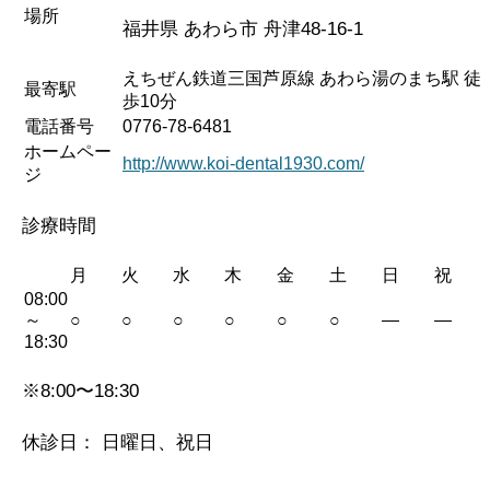
場所
福井県 あわら市 舟津48-16-1
えちぜん鉄道三国芦原線 あわら湯のまち駅 徒
最寄駅
歩10分
電話番号
0776-78-6481
ホームペー
http://www.koi-dental1930.com/
ジ
診療時間
月
火
水
木
金
土
日
祝
08:00
～
○
○
○
○
○
○
—
—
18:30
※8:00〜18:30
休診日： 日曜日、祝日