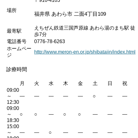
〒910-4103
場所
福井県 あわら市 二面4丁目109
えちぜん鉄道三国芦原線 あわら湯のまち駅 徒
最寄駅
歩7分
電話番号
0776-78-6263
ホームペー
http://www.meron-en.or.jp/shibataiin/index.html
ジ
診療時間
月
火
水
木
金
土
日
祝
09:00
～
—
—
—
—
—
○
—
—
12:30
09:00
～
○
○
—
○
○
—
—
—
18:30
15:00
～
—
—
○
—
—
—
—
—