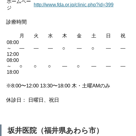
ホームペー
http://www.fda.or.jp/clinic.php?id=399
ジ
診療時間
月
火
水
木
金
土
日
祝
08:00
～
—
—
—
○
—
○
—
—
12:00
08:00
～
○
○
○
—
○
—
—
—
18:00
※8:00〜12:00 13:30〜18:00 木・土曜AMのみ
休診日： 日曜日、祝日
坂井医院（福井県あわら市）