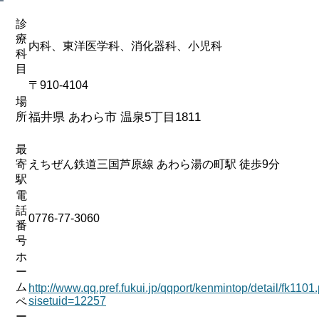
診
療
内科、東洋医学科、消化器科、小児科
科
目
〒910-4104
場
所
福井県 あわら市 温泉5丁目1811
最
寄
えちぜん鉄道三国芦原線 あわら湯の町駅 徒歩9分
駅
電
話
0776-77-3060
番
号
ホ
ー
ム
http://www.qq.pref.fukui.jp/qqport/kenmintop/detail/fk1101
sisetuid=12257
ペ
ー