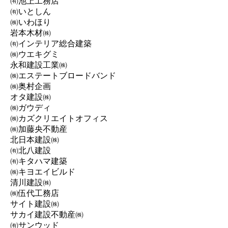
㈲池上工務店
㈲いとしん
㈱いわほり
岩本木材㈱
㈲インテリア総合建築
㈱ウエキグミ
永和建設工業㈱
㈱エステートブロードバンド
㈱奥村企画
オタ建設㈱
㈱ガウディ
㈱カズクリエイトオフィス
㈱加藤央不動産
北日本建設㈱
㈲北八建設
㈲キタハマ建築
㈱キヨエイビルド
清川建設㈱
㈱伍代工務店
サイト建設㈱
サカイ建設不動産㈱
㈲サンウッド