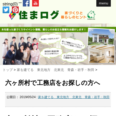
menu
string(0) ""
トップ
>
家を建てる 東北地方 北東北 青森・岩手・秋田
>
六ヶ所村で工務店をお探しの方へ
公開日：
2019/05/24
:
家を建てる 東北地方 北東北 青森・岩手・秋田