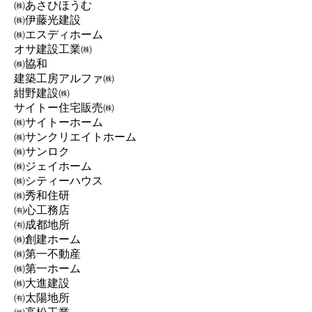
㈱あさひほうむ
㈱伊藤光建設
㈱エスディホーム
オサ建設工業㈱
㈱協和
建築工房アルファ㈱
紺野建設㈱
サイトー住宅販売㈱
㈱サイトーホーム
㈱サンクリエイトホーム
㈱サンロク
㈱ジェイホーム
㈱シティーハウス
㈱秀和住研
㈲心工務店
㈲成都地所
㈱創建ホーム
㈱第一不動産
㈱第一ホーム
㈱大進建設
㈲太陽地所