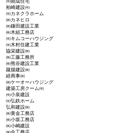
㈲開成住宅
柏崎建設㈲
㈲カネクラホーム
㈱カネヒロ
㈱鎌田建設工業
㈱木組工務店
㈲キムコーハウジング
㈲木村住建工業
協栄建設㈱
㈱工藤工務所
㈱熊谷建設工業
蹴揚建設㈱
経商事㈱
㈱ケーオーハウジング
建築工房クーム㈲
㈲小泉建設
㈲弘鉄ホーム
弘和建設㈱
㈱黄金工務店
㈱小坂工務店
㈱小嶋建設
㈱今工務店