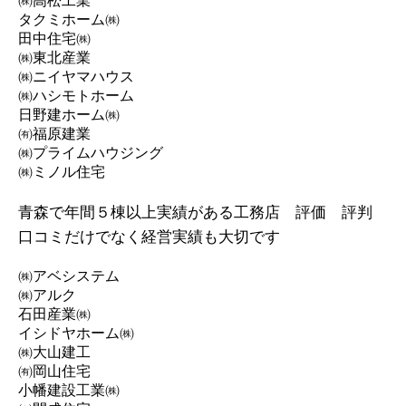
㈱高松工業
タクミホーム㈱
田中住宅㈱
㈱東北産業
㈱ニイヤマハウス
㈱ハシモトホーム
日野建ホーム㈱
㈲福原建業
㈱プライムハウジング
㈱ミノル住宅
青森で年間５棟以上実績がある工務店 評価 評判
口コミだけでなく経営実績も大切です
㈱アベシステム
㈱アルク
石田産業㈱
イシドヤホーム㈱
㈱大山建工
㈲岡山住宅
小幡建設工業㈱