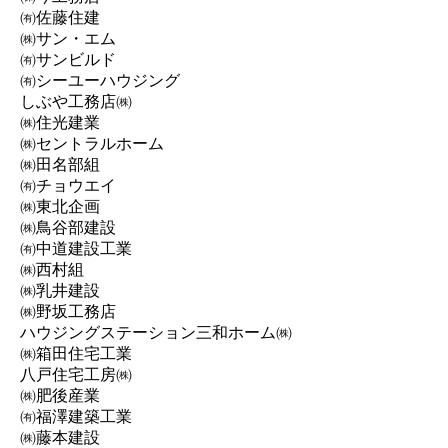
㈲佐藤住建
㈱サン・エム
㈲サンビルド
㈲シーユーハウジング
しぶや工務店㈱
㈱住光建業
㈱セントラルホーム
㈱田名部組
㈲チョウエイ
㈱東北企画
㈱鳥谷部建設
㈲中道建設工業
㈱西村組
㈱乳井建設
㈱野坂工務店
ハウジングステーション三和ホーム㈱
㈱箱田住宅工業
八戸住宅工房㈱
㈱肥後産業
㈲福澤建築工業
㈱藤本建設