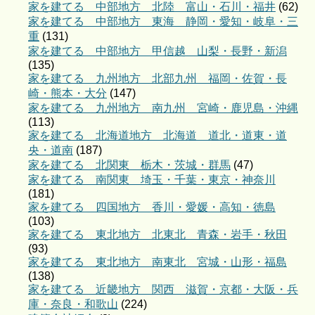
家を建てる 中部地方 北陸 富山・石川・福井
(62)
家を建てる 中部地方 東海 静岡・愛知・岐阜・三
重
(131)
家を建てる 中部地方 甲信越 山梨・長野・新潟
(135)
家を建てる 九州地方 北部九州 福岡・佐賀・長
崎・熊本・大分
(147)
家を建てる 九州地方 南九州 宮崎・鹿児島・沖縄
(113)
家を建てる 北海道地方 北海道 道北・道東・道
央・道南
(187)
家を建てる 北関東 栃木・茨城・群馬
(47)
家を建てる 南関東 埼玉・千葉・東京・神奈川
(181)
家を建てる 四国地方 香川・愛媛・高知・徳島
(103)
家を建てる 東北地方 北東北 青森・岩手・秋田
(93)
家を建てる 東北地方 南東北 宮城・山形・福島
(138)
家を建てる 近畿地方 関西 滋賀・京都・大阪・兵
庫・奈良・和歌山
(224)