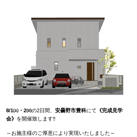
8/1㈯・2㈰
の2日間、
安曇野市豊科
にて
《完成見学
会》
を開催致します‼
～お施主様のご厚意により実現いたしました～