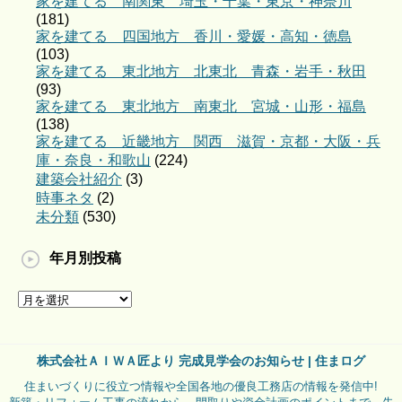
家を建てる 南関東 埼玉・千葉・東京・神奈川
(181)
家を建てる 四国地方 香川・愛媛・高知・徳島
(103)
家を建てる 東北地方 北東北 青森・岩手・秋田
(93)
家を建てる 東北地方 南東北 宮城・山形・福島
(138)
家を建てる 近畿地方 関西 滋賀・京都・大阪・兵
庫・奈良・和歌山
(224)
建築会社紹介
(3)
時事ネタ
(2)
未分類
(530)
年月別投稿
株式会社ＡＩＷＡ匠より 完成見学会のお知らせ | 住まログ
住まいづくりに役立つ情報や全国各地の優良工務店の情報を発信中!