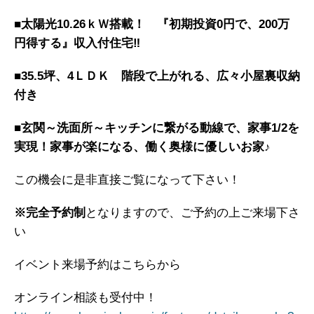
■太陽光10.26ｋＷ搭載！
『初期投資0円で、200万
円得する』収入付住宅‼
■35.5坪、4ＬＤＫ
階段で上がれる、広々小屋裏収納
付き
■玄関～洗面所～キッチンに繋がる動線で、家事1/2を
実現！
家事が楽になる、働く奥様に優しいお家♪
この機会に是非直接ご覧になって下さい！
※完全予約制
となりますので、ご予約の上ご来場下さ
い
イベント来場予約はこちらから
オンライン相談も受付中！