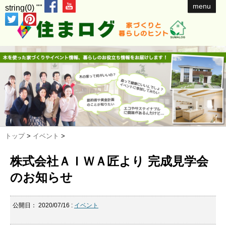
menu
string(0) ""
トップ
>
イベント
>
株式会社ＡＩＷＡ匠より 完成見学会
のお知らせ
公開日：
2020/07/16
:
イベント