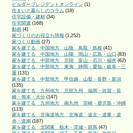
ビルダープレジデントオンライン
(1)
住まいと暮らしのコラム
(18)
住宅設備・建材
(34)
住宅関連
(168)
動画
(4)
家づくりのお役立ち情報
(1,252)
家づくり動画
(27)
家を建てる 中国地方 山陰 鳥取・島根
(41)
家を建てる 中国地方 山陽 岡山・広島・山口
(83)
家を建てる 中部地方 北陸 富山・石川・福井
(62)
家を建てる 中部地方 東海 静岡・愛知・岐阜・三
重
(131)
家を建てる 中部地方 甲信越 山梨・長野・新潟
(135)
家を建てる 九州地方 北部九州 福岡・佐賀・長
崎・熊本・大分
(147)
家を建てる 九州地方 南九州 宮崎・鹿児島・沖縄
(113)
家を建てる 北海道地方 北海道 道北・道東・道
央・道南
(187)
家を建てる 北関東 栃木・茨城・群馬
(47)