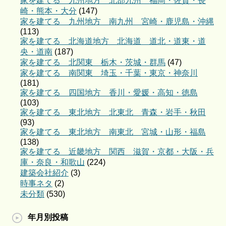
家を建てる 九州地方 北部九州 福岡・佐賀・長
崎・熊本・大分
(147)
家を建てる 九州地方 南九州 宮崎・鹿児島・沖縄
(113)
家を建てる 北海道地方 北海道 道北・道東・道
央・道南
(187)
家を建てる 北関東 栃木・茨城・群馬
(47)
家を建てる 南関東 埼玉・千葉・東京・神奈川
(181)
家を建てる 四国地方 香川・愛媛・高知・徳島
(103)
家を建てる 東北地方 北東北 青森・岩手・秋田
(93)
家を建てる 東北地方 南東北 宮城・山形・福島
(138)
家を建てる 近畿地方 関西 滋賀・京都・大阪・兵
庫・奈良・和歌山
(224)
建築会社紹介
(3)
時事ネタ
(2)
未分類
(530)
年月別投稿