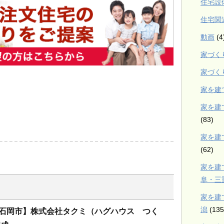
住宅設
住宅関
動画
(4
家づく
家づく
家を建
家を建
(83)
家を建
(62)
家を建
阜・三
家を建
潟
(135
石岡市】株式会社タクミ（ハグハウス つく