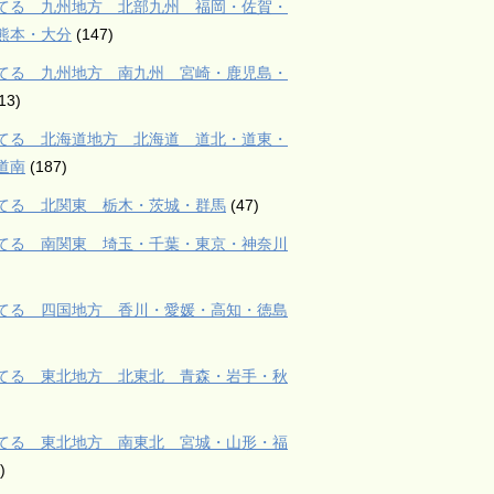
てる 九州地方 北部九州 福岡・佐賀・
熊本・大分
(147)
てる 九州地方 南九州 宮崎・鹿児島・
13)
てる 北海道地方 北海道 道北・道東・
道南
(187)
てる 北関東 栃木・茨城・群馬
(47)
てる 南関東 埼玉・千葉・東京・神奈川
てる 四国地方 香川・愛媛・高知・徳島
てる 東北地方 北東北 青森・岩手・秋
てる 東北地方 南東北 宮城・山形・福
)