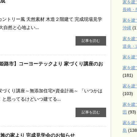
完成
家を建
長崎・
カントリー風 天然素材 木造２階建て 完成現場見学
家を建
大自然と心地よい...
沖縄
(1
家を建
記事を読む
道央・
家を建
姫路市】コーヨーテックより 家づくり講座のお
家を建
(181)
家を建
家づくり講座～無添加住宅×資金計画～ 「いつかは
(103)
と思ってるけどいつ建てる...
家を建
田
(93)
記事を読む
家を建
島
(138
木族の家より 完成見学会のお知らせ