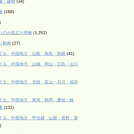
備・建材
(34)
連
(168)
)
りのお役立ち情報
(1,252)
り動画
(27)
てる 中国地方 山陰 鳥取・島根
(41)
てる 中国地方 山陽 岡山・広島・山口
てる 中部地方 北陸 富山・石川・福井
てる 中部地方 東海 静岡・愛知・岐
重
(131)
てる 中部地方 甲信越 山梨・長野・新
)