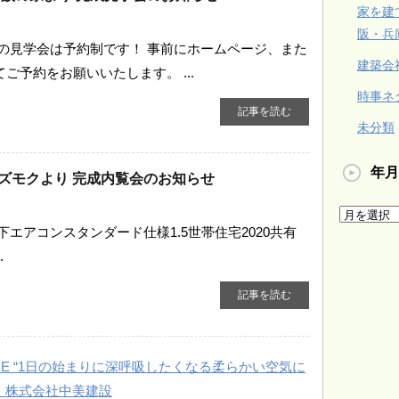
家を建
阪・兵
回の見学会は予約制です！ 事前にホームページ、また
建築会
ご予約をお願いいたします。 ...
時事ネ
記事を読む
未分類
年月
ズモクより 完成内覧会のお知らせ
床下エアコンスタンダード仕様1.5世帯住宅2020共有
.
記事を読む
BE “1日の始まりに深呼吸したくなる柔らかい空気に
 株式会社中美建設