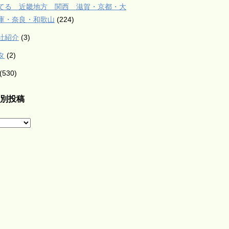
てる 近畿地方 関西 滋賀・京都・大
庫・奈良・和歌山
(224)
社紹介
(3)
タ
(2)
(530)
別投稿