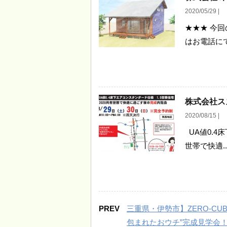
2020/05/29 |
★★★ 今
はお電話にて
株式会社ス
2020/08/15 |
UA値0.4
世帯で快適..
PREV
三重県・伊勢市】ZERO-CU
包まれたおウチ”完成見学会！