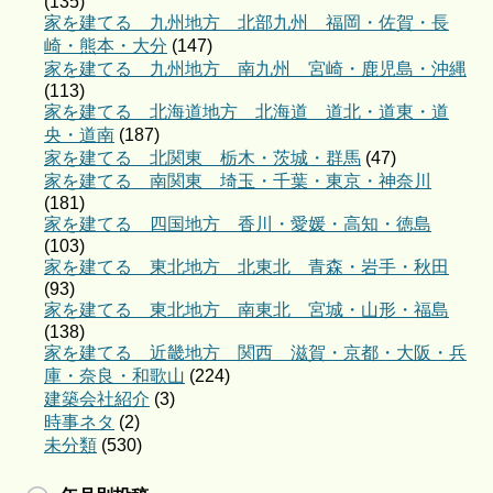
(135)
家を建てる 九州地方 北部九州 福岡・佐賀・長
崎・熊本・大分
(147)
家を建てる 九州地方 南九州 宮崎・鹿児島・沖縄
(113)
家を建てる 北海道地方 北海道 道北・道東・道
央・道南
(187)
家を建てる 北関東 栃木・茨城・群馬
(47)
家を建てる 南関東 埼玉・千葉・東京・神奈川
(181)
家を建てる 四国地方 香川・愛媛・高知・徳島
(103)
家を建てる 東北地方 北東北 青森・岩手・秋田
(93)
家を建てる 東北地方 南東北 宮城・山形・福島
(138)
家を建てる 近畿地方 関西 滋賀・京都・大阪・兵
庫・奈良・和歌山
(224)
建築会社紹介
(3)
時事ネタ
(2)
未分類
(530)