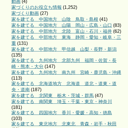
動画
(4)
家づくりのお役立ち情報
(1,252)
家づくり動画
(27)
家を建てる 中国地方 山陰 鳥取・島根
(41)
家を建てる 中国地方 山陽 岡山・広島・山口
(83)
家を建てる 中部地方 北陸 富山・石川・福井
(62)
家を建てる 中部地方 東海 静岡・愛知・岐阜・三
重
(131)
家を建てる 中部地方 甲信越 山梨・長野・新潟
(135)
家を建てる 九州地方 北部九州 福岡・佐賀・長
崎・熊本・大分
(147)
家を建てる 九州地方 南九州 宮崎・鹿児島・沖縄
(113)
家を建てる 北海道地方 北海道 道北・道東・道
央・道南
(187)
家を建てる 北関東 栃木・茨城・群馬
(47)
家を建てる 南関東 埼玉・千葉・東京・神奈川
(181)
家を建てる 四国地方 香川・愛媛・高知・徳島
(103)
家を建てる 東北地方 北東北 青森・岩手・秋田