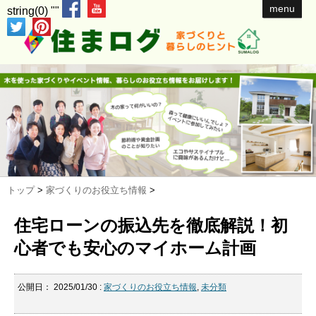
menu
string(0) ""
トップ
>
家づくりのお役立ち情報
>
住宅ローンの振込先を徹底解説！初
心者でも安心のマイホーム計画
公開日：
2025/01/30
:
家づくりのお役立ち情報
,
未分類