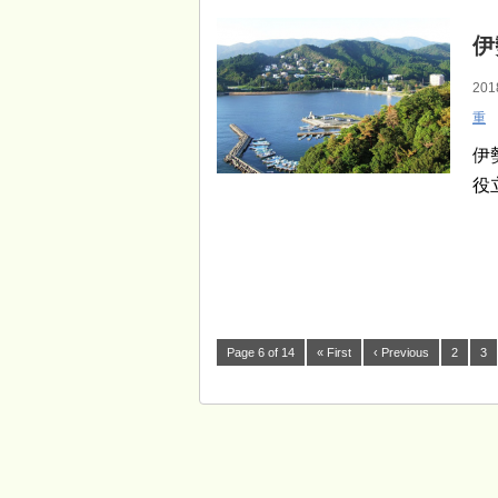
伊
201
重
伊
役
Page 6 of 14
« First
‹ Previous
2
3