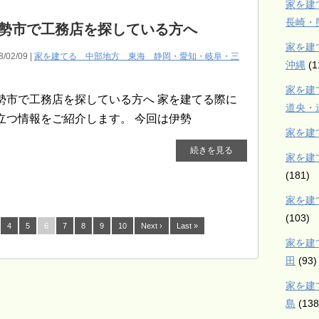
家を建
長崎・
勢市で工務店を探している方へ
家を建
8/02/09 |
家を建てる 中部地方 東海 静岡・愛知・岐阜・三
沖縄
(1
家を建
勢市で工務店を探している方へ 家を建てる際に
道央・
立つ情報をご紹介します。 今回は伊勢
家を建
続きを見る
家を建
(181)
家を建
(103)
4
5
6
7
8
9
10
Next ›
Last »
家を建
田
(93)
家を建
島
(138