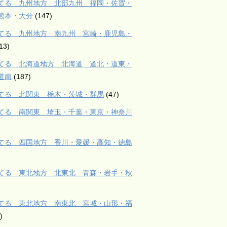
てる 九州地方 北部九州 福岡・佐賀・
熊本・大分
(147)
てる 九州地方 南九州 宮崎・鹿児島・
13)
てる 北海道地方 北海道 道北・道東・
道南
(187)
てる 北関東 栃木・茨城・群馬
(47)
てる 南関東 埼玉・千葉・東京・神奈川
てる 四国地方 香川・愛媛・高知・徳島
てる 東北地方 北東北 青森・岩手・秋
てる 東北地方 南東北 宮城・山形・福
)