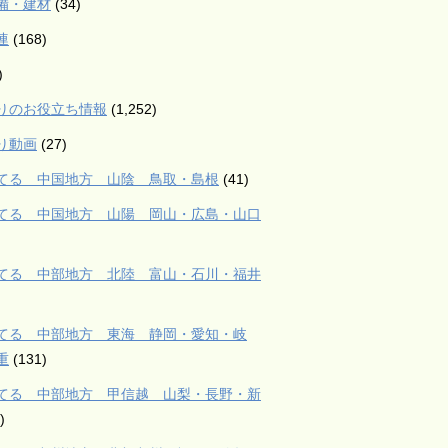
備・建材
(34)
連
(168)
)
りのお役立ち情報
(1,252)
り動画
(27)
てる 中国地方 山陰 鳥取・島根
(41)
てる 中国地方 山陽 岡山・広島・山口
てる 中部地方 北陸 富山・石川・福井
てる 中部地方 東海 静岡・愛知・岐
重
(131)
てる 中部地方 甲信越 山梨・長野・新
)