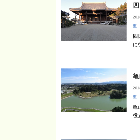
四
201
重
四
に
亀
201
重
亀
役