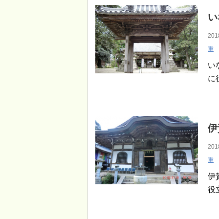
い
201
重
い
に
伊
201
重
伊
役