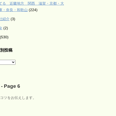
てる 近畿地方 関西 滋賀・京都・大
庫・奈良・和歌山
(224)
社紹介
(3)
タ
(2)
(530)
別投稿
Page 6
コツをお伝えします。