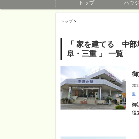
トップ
ハウ
トップ
>
「 家を建てる 中
阜・三重 」 一覧
御
201
重
御
役