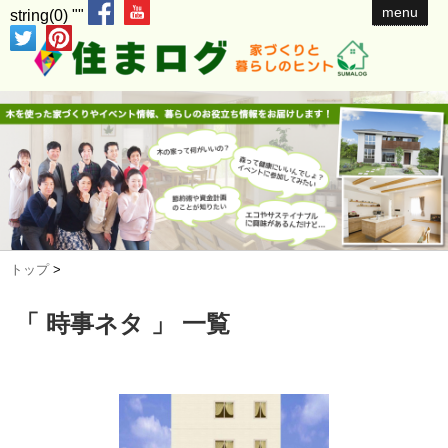
menu
string(0) ""
トップ
>
「 時事ネタ 」 一覧