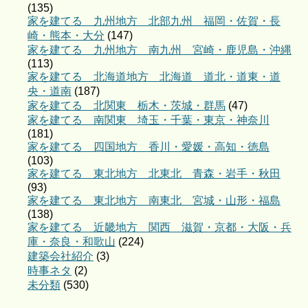
(135)
家を建てる 九州地方 北部九州 福岡・佐賀・長
崎・熊本・大分
(147)
家を建てる 九州地方 南九州 宮崎・鹿児島・沖縄
(113)
家を建てる 北海道地方 北海道 道北・道東・道
央・道南
(187)
家を建てる 北関東 栃木・茨城・群馬
(47)
家を建てる 南関東 埼玉・千葉・東京・神奈川
(181)
家を建てる 四国地方 香川・愛媛・高知・徳島
(103)
家を建てる 東北地方 北東北 青森・岩手・秋田
(93)
家を建てる 東北地方 南東北 宮城・山形・福島
(138)
家を建てる 近畿地方 関西 滋賀・京都・大阪・兵
庫・奈良・和歌山
(224)
建築会社紹介
(3)
時事ネタ
(2)
未分類
(530)