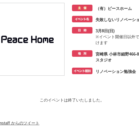
（有）ピースホーム
失敗しないリノベーシ
3月8日(日)
※イベント開催日以外
けます
宮崎県 小林市細野466
スタジオ
リノベーション勉強会
このイベントは終了いたしました。
panstaff からのツイート