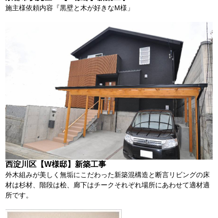
施主様依頼内容『黒壁と木が好きなM様」
西淀川区【W様邸】新築工事
外木組みが美しく無垢にこだわった新築混構造と断言リビングの床
材は杉材、階段は桧、廊下はチークそれぞれ場所にあわせて適材適
所です。