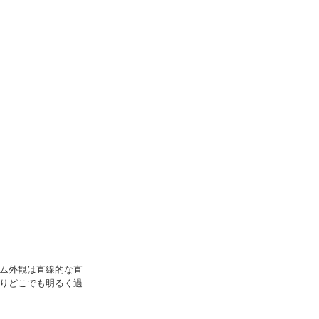
ム外観は直線的な直
りどこでも明るく過