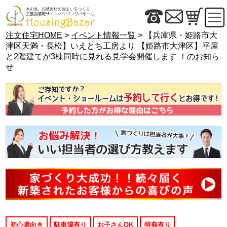
注文住宅HOME
>
イベント情報一覧
> 【兵庫県・姫路市大
津区天満・長松】いえとち工房より 【姫路市大津区】平屋
と2階建てが3棟同時に見れる見学会開催します ！のお知ら
せ
初心者向き
駐車場有り
お子さんOK
特典有り