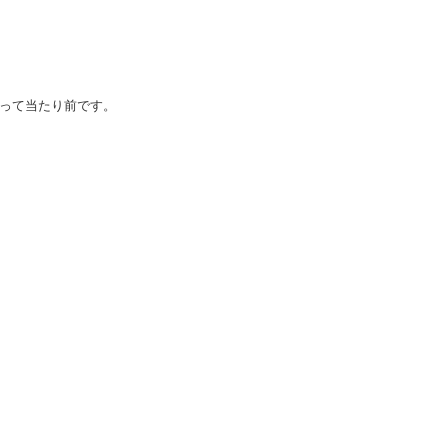
が適切なの？
いかかるの？
って当たり前です。