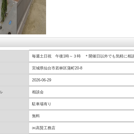
毎週土日祝 午後1時～３時 ＊開催日以外でも気軽に相
宮城県仙台市若林区蒲町20-8
2026-06-29
ル
相談会
駐車場有り
無料
㈱高賢工務店