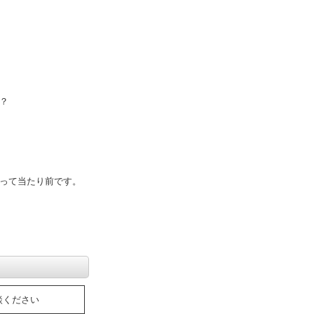
たらいいの？
したらいいの？
といけないの？
が適切なの？
いかかるの？
って当たり前です。
談ください