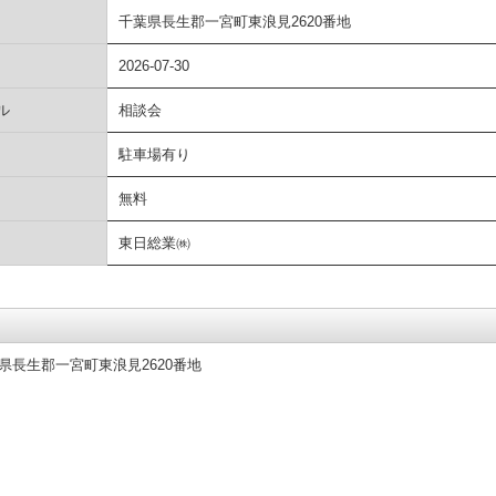
千葉県長生郡一宮町東浪見2620番地
2026-07-30
ル
相談会
駐車場有り
無料
東日総業㈱
県長生郡一宮町東浪見2620番地