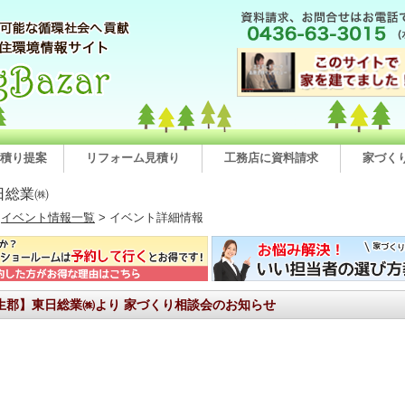
積り提案
リフォーム見積り
工務店に資料請求
家づく
日総業㈱
>
イベント情報一覧
> イベント詳細情報
生郡】東日総業㈱より 家づくり相談会のお知らせ