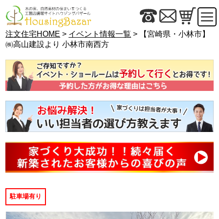
注文住宅HOME
>
イベント情報一覧
> 【宮崎県・小林市】
㈱高山建設より 小林市南西方
駐車場有り