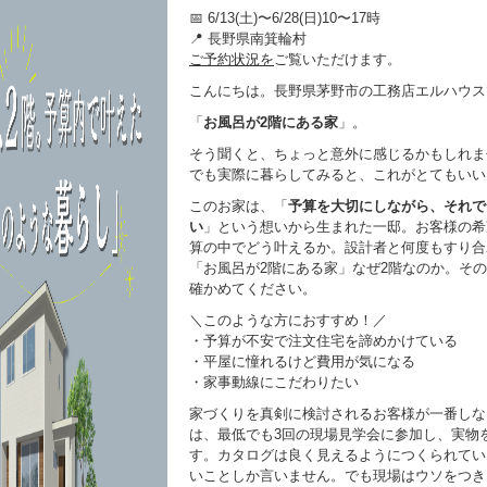
📅 6/13(土)〜6/28(日)10〜17時
📍 長野県南箕輪村
ご予約状況を
ご覧いただけます。
こんにちは。長野県茅野市の工務店エルハウス
「
お風呂が2階にある家
」。
そう聞くと、ちょっと意外に感じるかもしれま
でも実際に暮らしてみると、これがとてもいい
このお家は、「
予算を大切にしながら、それで
い
」という想いから生まれた一邸。お客様の希
算の中でどう叶えるか。設計者と何度もすり合
「お風呂が2階にある家」なぜ2階なのか。そ
確かめてください。
＼このような方におすすめ！／
・予算が不安で注文住宅を諦めかけている
・平屋に憧れるけど費用が気になる
・家事動線にこだわりたい
家づくりを真剣に検討されるお客様が一番しな
は、最低でも3回の現場見学会に参加し、実物
す。カタログは良く見えるようにつくられてい
いことしか言いません。でも現場はウソをつき