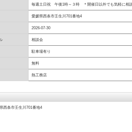
毎週土日祝 午後1時～３時 ＊開催日以外でも気軽に相
愛媛県西条市壬生川701番地4
2026-07-30
ル
相談会
駐車場有り
無料
熱工務店
県西条市壬生川701番地4