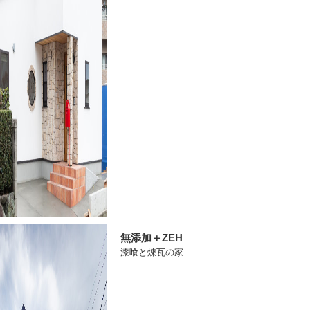
無添加＋ZEH
漆喰と煉瓦の家