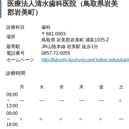
医療法人清水歯科医院（鳥取県岩美
郡岩美町）
診療科目
歯科
〒681-0003
場所
鳥取県 岩美郡岩美町 浦富1035-2
最寄駅
JR山陰本線 岩美駅 徒歩1分
電話番号
0857-72-0055
ホームページ
http://fukushi-kouhyou.pref.tottori.jp/kouka
診療時間
月
火
水
木
金
土
09:00
～
—
—
—
—
—
○
13:00
09:00
～
○
○
○
○
○
—
18:00