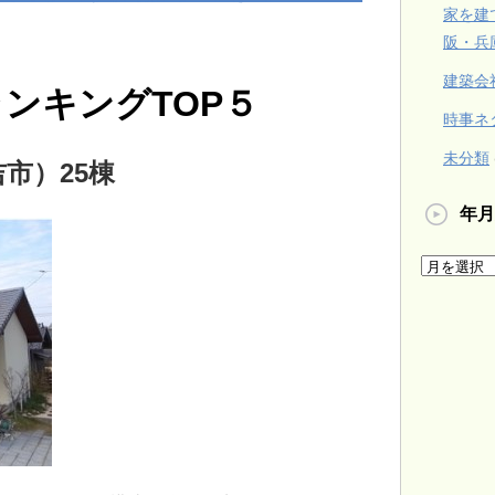
家を建
阪・兵
建築会
ンキングTOP５
時事ネ
未分類
市）25棟
年月