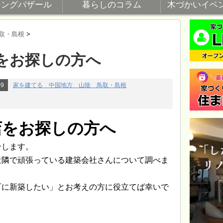
ジングバザール
暮らしのコラム
木づかいイベ
取・島根
>
をお探しの方へ
09
家を建てる 中国地方 山陰 鳥取・島根
店をお探しの方へ
介します。
近隣で頑張っている建築会社さんについて調べま
町に新築したい」とお考えの方に役立てば幸いで