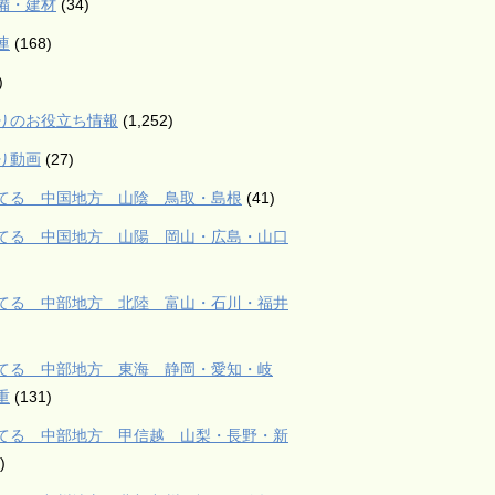
備・建材
(34)
連
(168)
)
りのお役立ち情報
(1,252)
り動画
(27)
てる 中国地方 山陰 鳥取・島根
(41)
てる 中国地方 山陽 岡山・広島・山口
てる 中部地方 北陸 富山・石川・福井
てる 中部地方 東海 静岡・愛知・岐
重
(131)
てる 中部地方 甲信越 山梨・長野・新
)