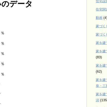
住宅設
いのデータ
住宅関
動画
(4
家づく
％
家づく
家を建
８％
家を建
３％
(83)
３％
家を建
(62)
％
家を建
㎡
阜・三
家を建
万
潟
(135
万