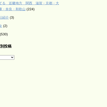
てる 近畿地方 関西 滋賀・京都・大
庫・奈良・和歌山
(224)
社紹介
(3)
タ
(2)
(530)
別投稿