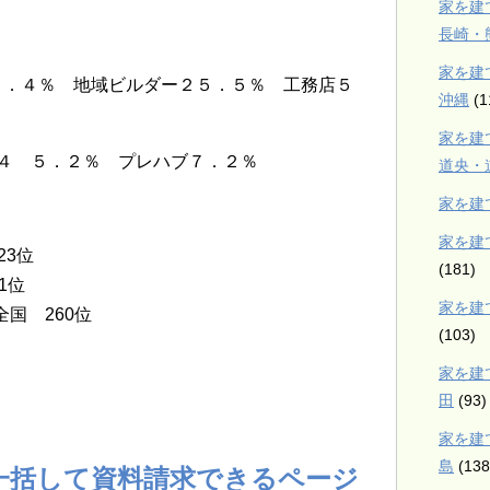
家を建
長崎・
家を建
０．４％ 地域ビルダー２５．５％ 工務店５
沖縄
(1
家を建
４ ５．２％ プレハブ７．２％
道央・
家を建
家を建
23位
(181)
1位
家を建
全国 260位
(103)
家を建
田
(93)
家を建
島
(138
一括して資料請求できるページ