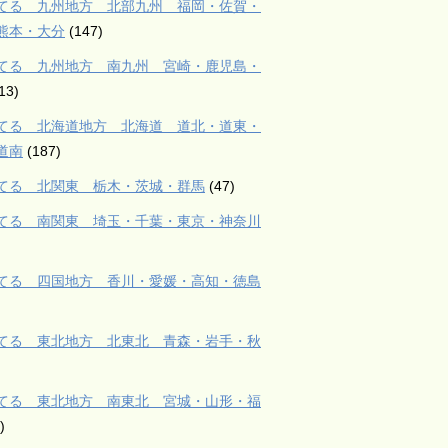
てる 九州地方 北部九州 福岡・佐賀・
熊本・大分
(147)
てる 九州地方 南九州 宮崎・鹿児島・
13)
てる 北海道地方 北海道 道北・道東・
道南
(187)
てる 北関東 栃木・茨城・群馬
(47)
てる 南関東 埼玉・千葉・東京・神奈川
てる 四国地方 香川・愛媛・高知・徳島
てる 東北地方 北東北 青森・岩手・秋
てる 東北地方 南東北 宮城・山形・福
)