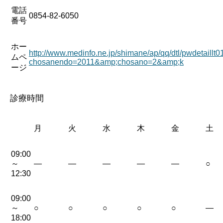
電話
0854-82-6050
番号
ホー
http://www.medinfo.ne.jp/shimane/ap/qq/dtl/pwdetaillt
ムペ
chosanendo=2011&amp;chosano=2&amp;k
ージ
診療時間
月
火
水
木
金
土
09:00
～
—
—
—
—
—
○
12:30
09:00
～
○
○
○
○
○
—
18:00