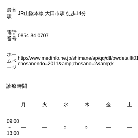
最寄
JR山陰本線 大田市駅 徒歩14分
駅
電話
0854-84-0707
番号
ホー
http://www.medinfo.ne.jp/shimane/ap/qq/dtl/pwdetaillt
ムペ
chosanendo=2011&amp;chosano=2&amp;k
ージ
診療時間
月
火
水
木
金
土
09:00
～
—
—
○
○
—
—
13:00