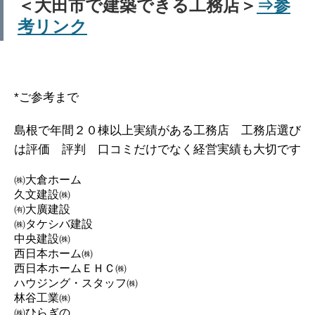
＜大田市で建築できる工務店＞
⇒参
考リンク
*ご参考まで
島根で年間２０棟以上実績がある工務店 工務店選び
は評価 評判 口コミだけでなく経営実績も大切です
㈱大倉ホーム
久文建設㈱
㈲大廣建設
㈱タケシバ建設
中央建設㈱
西日本ホーム㈱
西日本ホームＥＨＣ㈱
ハウジング・スタッフ㈱
林谷工業㈱
㈱ひらぎの