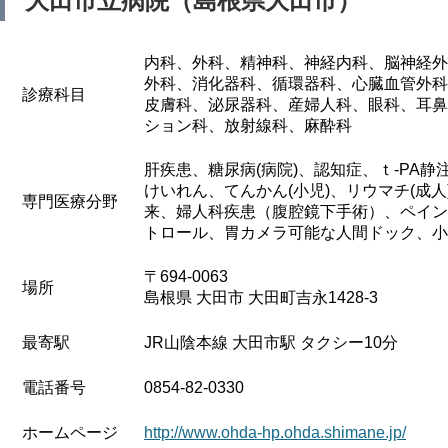
大田市立病院（島根県大田市）
内科、外科、精神科、神経内科、脳神経外
外科、消化器科、循環器科、心臓血管外科
診療科目
皮膚科、泌尿器科、産婦人科、眼科、耳鼻
ション科、放射線科、麻酔科
肝疾患、糖尿病(病院)、認知症、ｔ-PA
けいれん、てんかん(小児)、リウマチ(成
専門医療分野
来、婦人科疾患（腹腔鏡下手術）、ペイン
トロール、胃カメラ可能な人間ドック、小
〒694-0063
場所
島根県 大田市 大田町吉永1428-3
最寄駅
JR山陰本線 大田市駅 タクシー10分
電話番号
0854-82-0330
ホームページ
http://www.ohda-hp.ohda.shimane.jp/