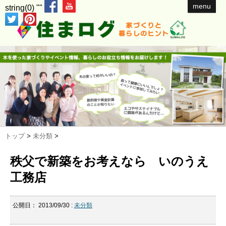
menu
string(0) ""
トップ
>
未分類
>
秩父で新築をお考えなら いのうえ
工務店
公開日：
2013/09/30
:
未分類