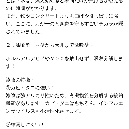
とは？木は、燃え始めると表面だけが焦げ芯が燃える
のに時間がかかります。
また、鉄やコンクリートよりも曲げや引っぱりに強
い。ここに、万が一のとき家を守るすごいチカラが隠
されていました。
２．漆喰壁 ～壁から天井まで漆喰壁～
ホルムアルデヒドやＶＯＣを放出せず、吸着分解しま
す！！
漆喰の特徴：
①カビ・ダニに強い！
漆喰は強アルカリ性のため、有機物質を分解する殺菌
機能があります。カビ・ダニはもちろん、インフルエ
ンザウイルスも不活性化させます。
②結露しにくい！