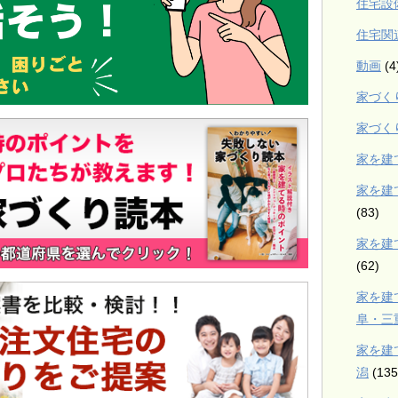
住宅設
住宅関
動画
(4
家づく
家づく
家を建
家を建
(83)
家を建
(62)
家を建
阜・三
家を建
潟
(135