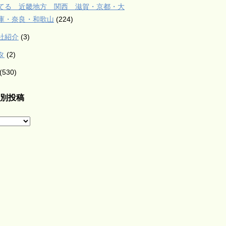
てる 近畿地方 関西 滋賀・京都・大
庫・奈良・和歌山
(224)
社紹介
(3)
タ
(2)
(530)
別投稿