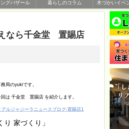
ジングバザール
暮らしのコラム
木づかいイベ
えなら千金堂 置賜店
局のyukiです。
回は 千金堂 置賜店 を紹介します。
くり 家づくり」