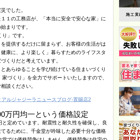
震災でした。
た１１の工務店が、「本当に安全で安心な家」に
の始まりです。
くり」です。
」を提供するだけに留まらず、お客様の生活がは
り健康に、より楽しく」暮らすためのライフスタ
家づくりだと考えています。
りとあらゆることを学び続けている住まいづくり
 家づくり」を全力でサポートいたしますので、
ご相談ください。
000万円均一という価格設定
万円と定めています。耐震性と耐久性を確保し、良
建てるために、千金堂が吟味した必要十分な価格
千金堂では価格競争はしません。価格競争は住宅の