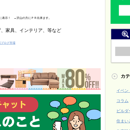
に表示！ →沢山の方にＰＲ出来ます。
ず、家具、インテリア、等など
宅ブログ市場
カテ
イベン
コラム
ビルダ
住まい