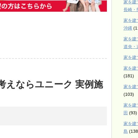
家を建
長崎・
家を建
沖縄
(1
家を建
道央・
家を建
家を建
(181)
考えならユニーク 実例施
家を建
(103)
家を建
田
(93)
家を建
島
(138