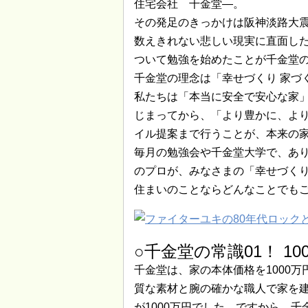
住宅会社 千金堂―。
その発足のきっかけは阪神淡路大
数えきれない悲しい現実に直面し
ついて勉強を始めたことが千金堂
千金堂の理念は「幸せづくり 家づ
私たちは「本当に安全で安心な家
じまってから、「より豊かに、よ
イル提案まで行うことが、本来の
毎月の勉強会や千金堂大学で、あ
のプロが、みなさまの「幸せづくり
住まいのことならどんなことでも
○千金堂の常識01！ 1
千金堂は、家の本体価格を1000
質な素材と腕の確かな職人で家を
が1000万円でした。ですから、