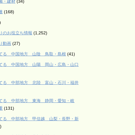
備・建材
(34)
連
(168)
)
りのお役立ち情報
(1,252)
り動画
(27)
てる 中国地方 山陰 鳥取・島根
(41)
てる 中国地方 山陽 岡山・広島・山口
てる 中部地方 北陸 富山・石川・福井
てる 中部地方 東海 静岡・愛知・岐
重
(131)
てる 中部地方 甲信越 山梨・長野・新
)