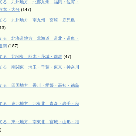
てる 九州地方 北部九州 福岡・佐賀・
熊本・大分
(147)
てる 九州地方 南九州 宮崎・鹿児島・
13)
てる 北海道地方 北海道 道北・道東・
道南
(187)
てる 北関東 栃木・茨城・群馬
(47)
てる 南関東 埼玉・千葉・東京・神奈川
てる 四国地方 香川・愛媛・高知・徳島
てる 東北地方 北東北 青森・岩手・秋
てる 東北地方 南東北 宮城・山形・福
)