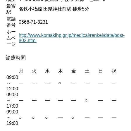
最寄
名鉄小牧線 田県神社前駅 徒歩5分
駅
電話
0568-71-3231
番号
ホー
http://www.komakihp.gr.jp/medical/renkei/data/post-
ムペ
802.html
ージ
診療時間
月
火
水
木
金
土
日
祝
09:00
～
—
—
—
○
—
—
—
—
12:00
09:00
～
—
—
—
—
—
○
—
—
17:00
09:00
～
○
○
○
—
○
—
—
—
19:00