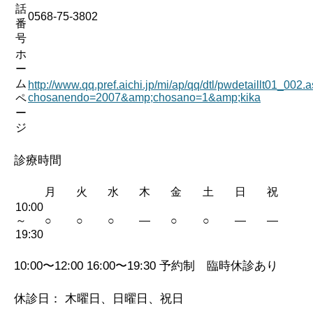
話
0568-75-3802
番
号
ホ
ー
ム
http://www.qq.pref.aichi.jp/mi/ap/qq/dtl/pwdetaillt01_002.
chosanendo=2007&amp;chosano=1&amp;kika
ペ
ー
ジ
診療時間
月
火
水
木
金
土
日
祝
10:00
～
○
○
○
—
○
○
—
—
19:30
10:00〜12:00 16:00〜19:30 予約制 臨時休診あり
休診日： 木曜日、日曜日、祝日