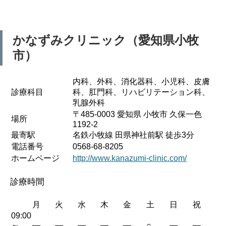
かなずみクリニック（愛知県小牧
市）
内科、外科、消化器科、小児科、皮膚
診療科目
科、肛門科、リハビリテーション科、
乳腺外科
〒485-0003 愛知県 小牧市 久保一色
場所
1192-2
最寄駅
名鉄小牧線 田県神社前駅 徒歩3分
電話番号
0568-68-8205
ホームページ
http://www.kanazumi-clinic.com/
診療時間
月
火
水
木
金
土
日
祝
09:00
～
—
—
—
—
—
○
—
—