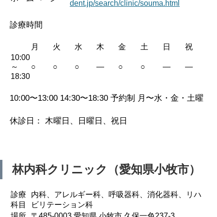
dent.jp/search/clinic/souma.html
診療時間
月
火
水
木
金
土
日
祝
10:00
～
○
○
○
—
○
○
—
—
18:30
10:00〜13:00 14:30〜18:30 予約制 月〜水・金・土曜
休診日： 木曜日、日曜日、祝日
林内科クリニック（愛知県小牧市）
診療
内科、アレルギー科、呼吸器科、消化器科、リハ
科目
ビリテーション科
場所
〒485-0003 愛知県 小牧市 久保一色237-3