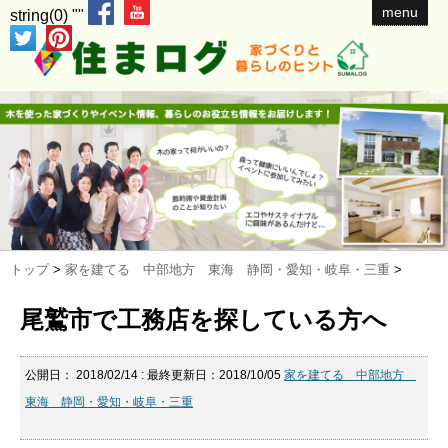
menu
string(0) ""
トップ
>
家を建てる 中部地方 東海 静岡・愛知・岐阜・三重
>
尾鷲市で工務店を探している方へ
公開日：
2018/02/14
: 最終更新日：2018/10/05
家を建てる 中部地方
東海 静岡・愛知・岐阜・三重