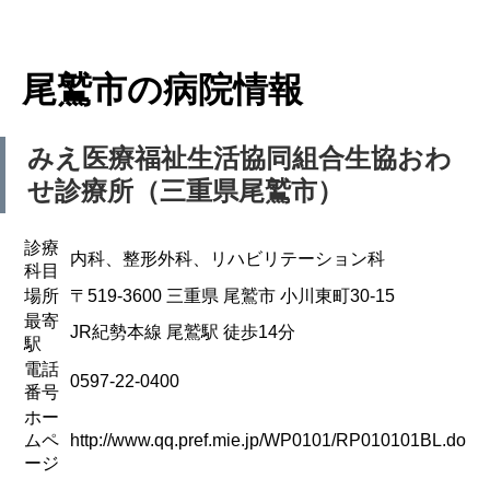
尾鷲市の病院情報
みえ医療福祉生活協同組合
生協おわ
せ診療所（三重県尾鷲市）
診療
内科、整形外科、リハビリテーション科
科目
場所
〒519-3600 三重県 尾鷲市 小川東町30-15
最寄
JR紀勢本線 尾鷲駅 徒歩14分
駅
電話
0597-22-0400
番号
ホー
ムペ
http://www.qq.pref.mie.jp/WP0101/RP010101BL.do
ージ