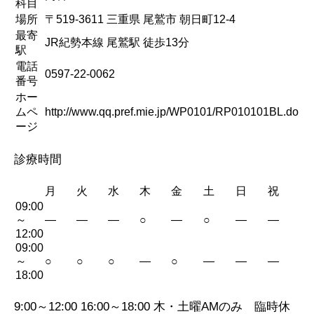
科目
場所
〒519-3611 三重県 尾鷲市 朝日町12-4
最寄
JR紀勢本線 尾鷲駅 徒歩13分
駅
電話
0597-22-0062
番号
ホー
ムペ
http://www.qq.pref.mie.jp/WP0101/RP010101BL.do
ージ
診療時間
月
火
水
木
金
土
日
祝
09:00
～
—
—
—
○
—
○
—
—
12:00
09:00
～
○
○
○
—
○
—
—
—
18:00
9:00～12:00 16:00～18:00 木・土曜AMのみ 臨時休