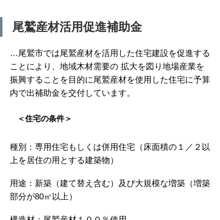
尾鷲産材活用促進補助金
…尾鷲市では尾鷲産材を活用した住宅建設を促進する
ことにより、地域木材需要の 拡大を図り地場産業を
振興することを目的に尾鷲産材を使用した住宅に予算
内で出補助金を交付しています。
＜住宅の条件＞
種別：専用住宅もしくは併用住宅（床面積の１／２以
上を居住の用とする建築物）
用途：新築（建て替え含む）及び大規模な増築（増築
部分が80㎡以上）
構造材：尾鷲産材１００％使用