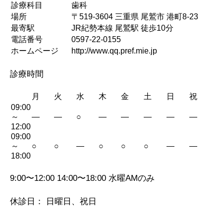
診療科目
歯科
場所
〒519-3604 三重県 尾鷲市 港町8-23
最寄駅
JR紀勢本線 尾鷲駅 徒歩10分
電話番号
0597-22-0155
ホームページ
http://www.qq.pref.mie.jp
診療時間
月
火
水
木
金
土
日
祝
09:00
～
—
—
○
—
—
—
—
—
12:00
09:00
～
○
○
—
○
○
○
—
—
18:00
9:00〜12:00 14:00〜18:00 水曜AMのみ
休診日： 日曜日、祝日