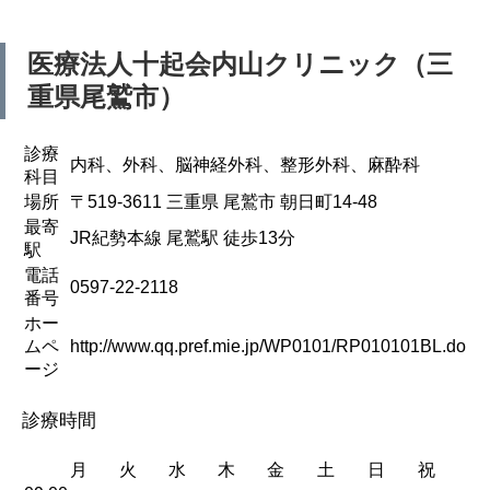
医療法人十起会
内山クリニック（三
重県尾鷲市）
診療
内科、外科、脳神経外科、整形外科、麻酔科
科目
場所
〒519-3611 三重県 尾鷲市 朝日町14-48
最寄
JR紀勢本線 尾鷲駅 徒歩13分
駅
電話
0597-22-2118
番号
ホー
ムペ
http://www.qq.pref.mie.jp/WP0101/RP010101BL.do
ージ
診療時間
月
火
水
木
金
土
日
祝