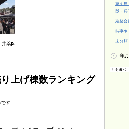
家を建
阪・兵
建築会
時事ネ
未分類
新井薬師
年月
売り上げ棟数ランキング
のです。