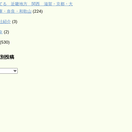
てる 近畿地方 関西 滋賀・京都・大
庫・奈良・和歌山
(224)
社紹介
(3)
タ
(2)
(530)
別投稿