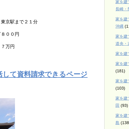
家を建
長崎・
家を建
 東京駅まで２１分
沖縄
(1
万８００円
家を建
道央・
１７万円
家を建
家を建
(181)
括して資料請求できるページ
家を建
(103)
家を建
田
(93)
家を建
島
(138