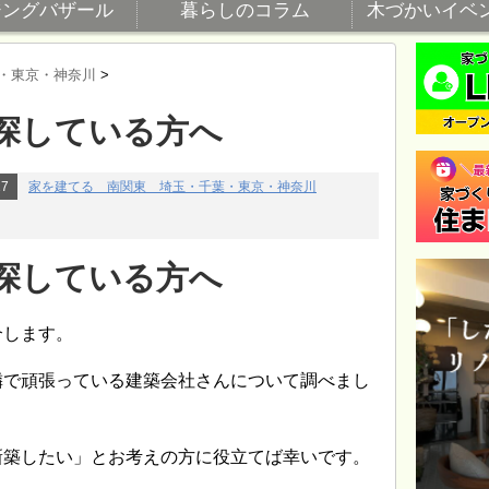
ジングバザール
暮らしのコラム
木づかいイベ
・東京・神奈川
>
探している方へ
27
家を建てる 南関東 埼玉・千葉・東京・神奈川
探している方へ
介します。
隣で頑張っている建築会社さんについて調べまし
新築したい」とお考えの方に役立てば幸いです。