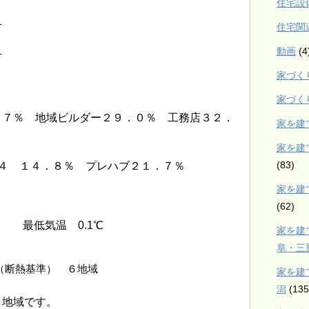
住宅設
住宅関
万
動画
(4
万
家づく
家づく
．７％ 地域ビルダー２９．０％ 工務店３２．
家を建
家を建
(83)
４ １４．８％ プレハブ２１．７％
家を建
(62)
℃ 最低気温 0.1℃
家を建
阜・三
（断熱基準） ６地域
家を建
潟
(135
６地域です。