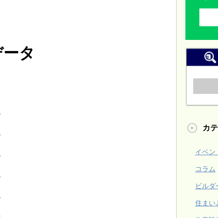
データ
％
カテ
％
イベン
％
コラム
％
ビルダ
％
住まい
㎡