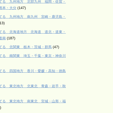
てる 九州地方 北部九州 福岡・佐賀・
熊本・大分
(147)
てる 九州地方 南九州 宮崎・鹿児島・
13)
てる 北海道地方 北海道 道北・道東・
道南
(187)
てる 北関東 栃木・茨城・群馬
(47)
てる 南関東 埼玉・千葉・東京・神奈川
てる 四国地方 香川・愛媛・高知・徳島
てる 東北地方 北東北 青森・岩手・秋
てる 東北地方 南東北 宮城・山形・福
)