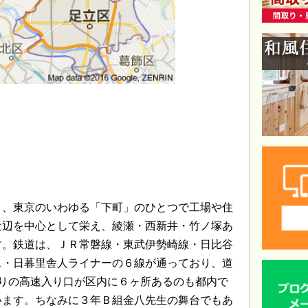
り、東京のいわゆる「下町」のひとつで工場や住
近辺を中心として栄え、綾瀬・西新井・竹ノ塚あ
す。鉄道は、ＪＲ常磐線・東武伊勢崎線・日比谷
ス・日暮里舎人ライナーの６線が通っており、道
りの高速入り口が区内に６ヶ所あるのも都内で
います。ちなみに３年Ｂ組金八先生の舞台でもあ