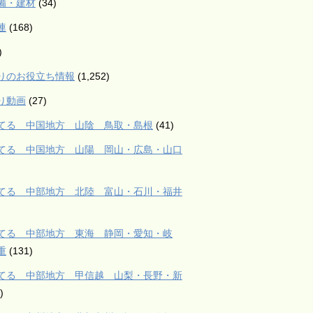
備・建材
(34)
連
(168)
)
りのお役立ち情報
(1,252)
り動画
(27)
てる 中国地方 山陰 鳥取・島根
(41)
てる 中国地方 山陽 岡山・広島・山口
てる 中部地方 北陸 富山・石川・福井
てる 中部地方 東海 静岡・愛知・岐
重
(131)
てる 中部地方 甲信越 山梨・長野・新
)