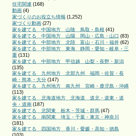
住宅関連
(168)
動画
(4)
家づくりのお役立ち情報
(1,252)
家づくり動画
(27)
家を建てる 中国地方 山陰 鳥取・島根
(41)
家を建てる 中国地方 山陽 岡山・広島・山口
(83)
家を建てる 中部地方 北陸 富山・石川・福井
(62)
家を建てる 中部地方 東海 静岡・愛知・岐阜・三
重
(131)
家を建てる 中部地方 甲信越 山梨・長野・新潟
(135)
家を建てる 九州地方 北部九州 福岡・佐賀・長
崎・熊本・大分
(147)
家を建てる 九州地方 南九州 宮崎・鹿児島・沖縄
(113)
家を建てる 北海道地方 北海道 道北・道東・道
央・道南
(187)
家を建てる 北関東 栃木・茨城・群馬
(47)
家を建てる 南関東 埼玉・千葉・東京・神奈川
(181)
家を建てる 四国地方 香川・愛媛・高知・徳島
(103)