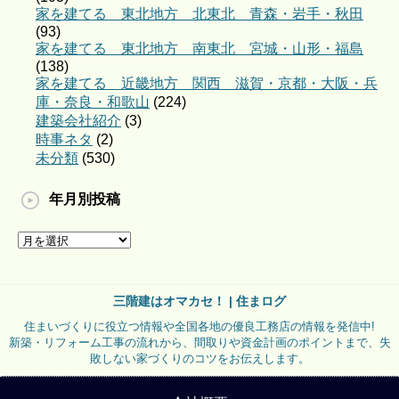
家を建てる 東北地方 北東北 青森・岩手・秋田
(93)
家を建てる 東北地方 南東北 宮城・山形・福島
(138)
家を建てる 近畿地方 関西 滋賀・京都・大阪・兵
庫・奈良・和歌山
(224)
建築会社紹介
(3)
時事ネタ
(2)
未分類
(530)
年月別投稿
三階建はオマカセ！ | 住まログ
住まいづくりに役立つ情報や全国各地の優良工務店の情報を発信中!
新築・リフォーム工事の流れから、間取りや資金計画のポイントまで、失
敗しない家づくりのコツをお伝えします。