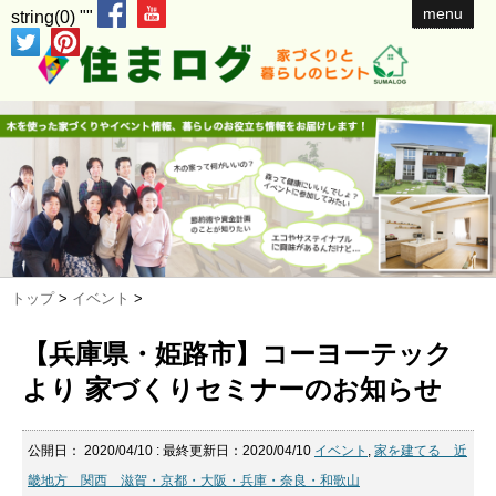
menu
string(0) ""
トップ
>
イベント
>
【兵庫県・姫路市】コーヨーテック
より 家づくりセミナーのお知らせ
公開日：
2020/04/10
: 最終更新日：2020/04/10
イベント
,
家を建てる 近
畿地方 関西 滋賀・京都・大阪・兵庫・奈良・和歌山