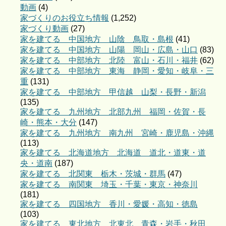
動画
(4)
家づくりのお役立ち情報
(1,252)
家づくり動画
(27)
家を建てる 中国地方 山陰 鳥取・島根
(41)
家を建てる 中国地方 山陽 岡山・広島・山口
(83)
家を建てる 中部地方 北陸 富山・石川・福井
(62)
家を建てる 中部地方 東海 静岡・愛知・岐阜・三
重
(131)
家を建てる 中部地方 甲信越 山梨・長野・新潟
(135)
家を建てる 九州地方 北部九州 福岡・佐賀・長
崎・熊本・大分
(147)
家を建てる 九州地方 南九州 宮崎・鹿児島・沖縄
(113)
家を建てる 北海道地方 北海道 道北・道東・道
央・道南
(187)
家を建てる 北関東 栃木・茨城・群馬
(47)
家を建てる 南関東 埼玉・千葉・東京・神奈川
(181)
家を建てる 四国地方 香川・愛媛・高知・徳島
(103)
家を建てる 東北地方 北東北 青森・岩手・秋田