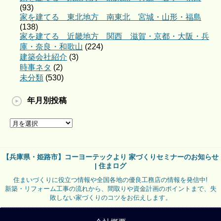
(93)
家を建てる 東北地方 南東北 宮城・山形・福島
(138)
家を建てる 近畿地方 関西 滋賀・京都・大阪・兵
庫・奈良・和歌山
(224)
建築会社紹介
(3)
時事ネタ
(2)
未分類
(530)
年月別投稿
【兵庫県・姫路市】コーヨーテックより 家づくりセミナーのお知らせ
| 住まログ
住まいづくりに役立つ情報や全国各地の優良工務店の情報を発信中!
新築・リフォーム工事の流れから、間取りや資金計画のポイントまで、失
敗しない家づくりのコツをお伝えします。